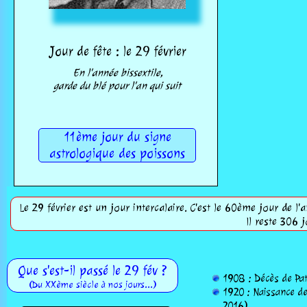
Jour de fête : le 29 février
En l'année bissextile,
garde du blé pour l'an qui suit
11ème jour du signe
astrologique des poissons
Le 29 février est un jour intercalaire. C'est le 60ème jour de l'
Il reste 306 j
Que s'est-il passé le 29 fév ?
1908 : Décès de Pat 
(Du XXème siècle à nos jours...)
1920 : Naissance de
2016).