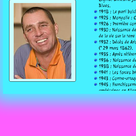
Blues.
1918 : Le parti bol
1925 : Mongolie : O
1926 : Première con
1930 : Naissance de 
de la vie sur la terr
1932 : Décès de Ari
(° 29 mars 1862).
1935 : Après référe
1936 : Naissance de
1938 : Naissance de 
1941 : Les forces br
1943 : Contre-attaq
1945 : Franchisseme
américaines en All
1945 : Les Britanni
1945 : Iwo Jima : Vi
l'île.
1960 : Première par
1960 : Naissance de
1966 : Le président 
structure militaire d