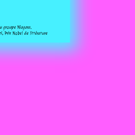
u groupe Niagara.
 Prix Nobel de littérature
lique démocratique du Congo.
dais (° 3 juillet 1947).