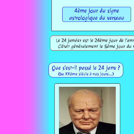
4ème jour du signe
astrologique du verseau
Le 24 janvier est le 24ème jour de l'ann
C'était généralement le 5ème jour du 
Que s'est-il passé le 24 janv ?
(Du XXème siècle à nos jours...)