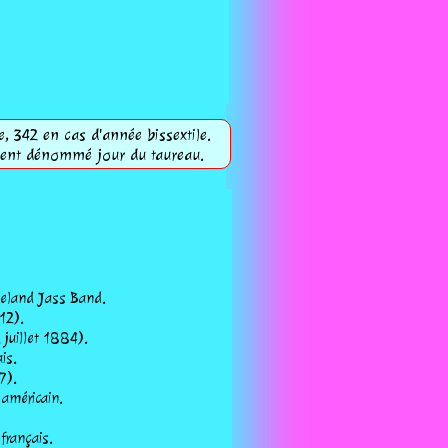
e, 342 en cas d'année bissextile.
lement dénommé jour du taureau.
xieland Jass Band.
12).
 juillet 1884).
is.
7).
 américain.
français.