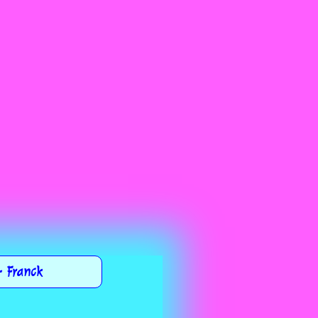
-
Franck