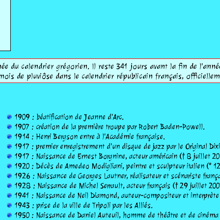
ée du calendrier grégorien. Il reste 341 jours avant la fin de l'anné
mois de pluviôse dans le calendrier républicain français, officiel
1909 : béatification de Jeanne d'Arc.
1907 : création de la première troupe par Robert Baden-Powell.
1914 : Henri Bergson entre à l'Académie française.
1917 : premier enregistrement d'un disque de jazz par le Original Di
1917 : Naissance de Ernest Borgnine, acteur américain († 8 juillet 20
1920 : Décès de Amedeo Modigliani, peintre et sculpteur italien (° 12
1926 : Naissance de Georges Lautner, réalisateur et scénariste frança
1928 : Naissance de Michel Serrault, acteur français († 29 juillet 200
1941 : Naissance de Neil Diamond, auteur-compositeur et interprète
1943 : prise de la ville de Tripoli par les Alliés.
1950 : Naissance de Daniel Auteuil, homme de théâtre et de cinéma 