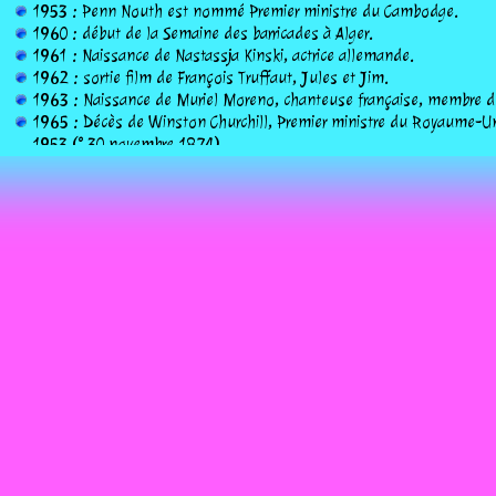
1953 : Penn Nouth est nommé Premier ministre du Cambodge.
1960 : début de la Semaine des barricades à Alger.
1961 : Naissance de Nastassja Kinski, actrice allemande.
1962 : sortie film de François Truffaut, Jules et Jim.
1963 : Naissance de Muriel Moreno, chanteuse française, membre d
1965 : Décès de Winston Churchill, Premier ministre du Royaume-Uni,
1953 (° 30 novembre 1874).
1970 : Naissance de Matthew Lillard, acteur américain.
1974 : Roger Lemelin est admis à l'Académie Goncourt.
1978 : grève générale au Nicaragua.
1984 : lancement du Macintosh.
2001 : proclamation de Joseph Kabila comme Président de la Répub
2020 : Décès de Robbie Rensenbrink, footballeur international néerlan