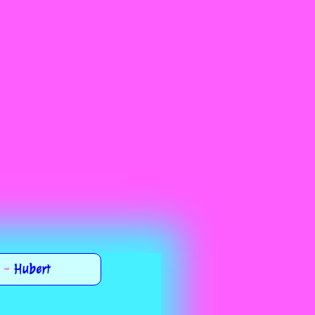
 -
Hubert