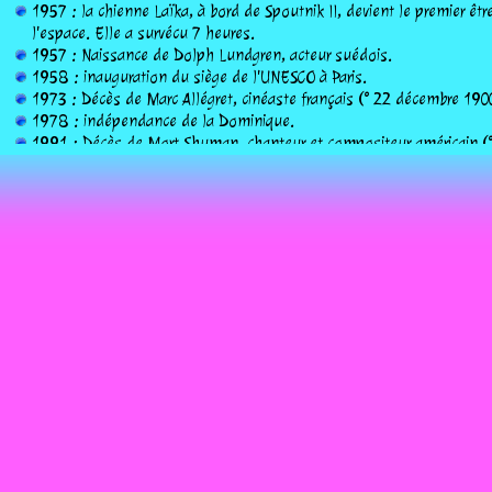
1957 : la chienne Laïka, à bord de Spoutnik II, devient le premier êtr
l'espace. Elle a survécu 7 heures.
1957 : Naissance de Dolph Lundgren, acteur suédois.
1958 : inauguration du siège de l'UNESCO à Paris.
1973 : Décès de Marc Allégret, cinéaste français (° 22 décembre 190
1978 : indépendance de la Dominique.
1991 : Décès de Mort Shuman, chanteur et compositeur américain (
1992 : Bill Clinton est élu président des États-Unis.
2005 : le prix Goncourt 2005 est décerné à François Weyergans pour
ma mère (Grasset).
2006 : Décès de Paul Mauriat, chef d’orchestre français de musique 