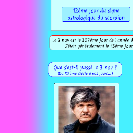
12ème jour du signe
astrologique du scorpion
Le 3 nov est le 307ème jour de l'année du
C'était généralement le 13ème jou
Que s'est-il passé le 3 nov ?
(Du XXème siècle à nos jours...)