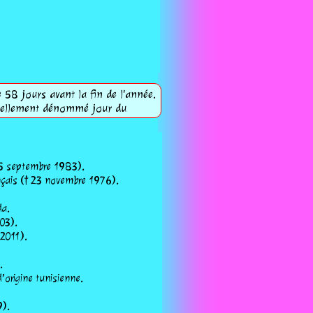
 58 jours avant la fin de l'année.
iciellement dénommé jour du
 25 septembre 1983).
nçais († 23 novembre 1976).
da.
03).
 2011).
.
’origine tunisienne.
9).