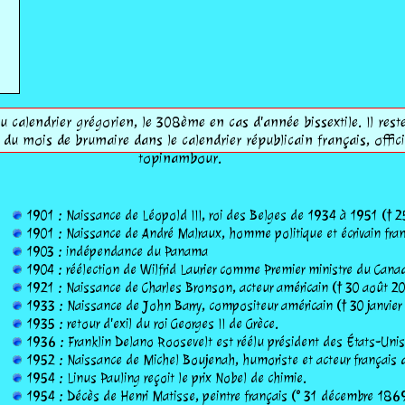
 calendrier grégorien, le 308ème en cas d'année bissextile. Il reste
r du mois de brumaire dans le calendrier républicain français, off
topinambour.
1901 : Naissance de Léopold III, roi des Belges de 1934 à 1951 (†
1901 : Naissance de André Malraux, homme politique et écrivain fra
1903 : indépendance du Panama
1904 : réélection de Wilfrid Laurier comme Premier ministre du Cana
1921 : Naissance de Charles Bronson, acteur américain († 30 août 20
1933 : Naissance de John Barry, compositeur américain († 30 janvier
1935 : retour d'exil du roi Georges II de Grèce.
1936 : Franklin Delano Roosevelt est réélu président des États-Unis
1952 : Naissance de Michel Boujenah, humoriste et acteur français d
1954 : Linus Pauling reçoit le prix Nobel de chimie.
1954 : Décès de Henri Matisse, peintre français (° 31 décembre 186