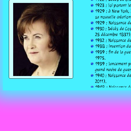
1923 : loi portant le
1929 : à New York, l
sa nouvelle création
1929 : Naissance d
1930 : Décès de Cos
25 décembre 1837)
1932 : Naissance de
1938 : invention du
1939 : fin de la gu
1975.
1939 : lancement par
grand navire de guer
1940 : Naissance de
2011).
1948 : Naissance de
1961 : Naissance de
1968 : Décès de Lev
1908).
1975 : démission et
1976 : Steve Woznia
1983 : entrée en vig
1983 : Naissance de