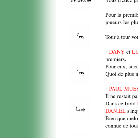
Pour la premièr
joueurs les plu
Tour à tour vou
°
DANY
et
L
premiers.
Pour eux, au
Quoi de plus 
°
PAUL MUE
Il ne restait pa
Dans ce froid
DANIEL
s'inq
Bien que mélom
connue de tou