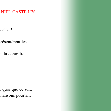
NIEL CASTE LES
ecalés !
présentèrent les
e du contraire.
e quoi que ce soit.
chansons pourtant