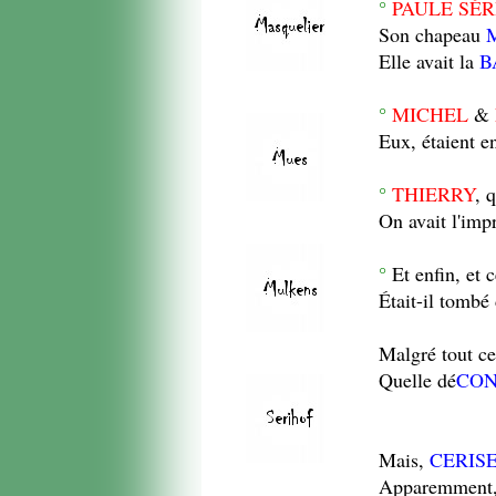
°
PAULE SÉR
Son chapeau
Elle avait la
B
°
MICHEL
&
Eux, étaient e
°
THIERRY
, 
On avait l'impr
°
Et enfin, et 
Était-il tombé
Malgré tout c
Quelle dé
CON
Mais,
CERIS
Apparemment,