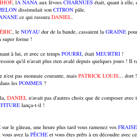
IHOF
, l
A NANA
aux lèvres
CHARNUES
était, quant à elle,
MELON
dissimulait son
CITRON
pâle.
ANANE
ce qui rassura
DANIEL
.
ÉRIC
, le
NOYAU
dur de la bande, cassaient la
GRAINE
pour
n super forme !
quant à lui, et avec ce temps
POURRI
, était
MEURTRI
!
ession qu'il n'avait plus rien avalé depuis quelques jours ! Il
ce n'est pas monnaie courante, mais
PATRICK LOUIS
... dort !
 dans les
POMMES
?
ela,
DANIEL
n'avait pas d'autres choix que de composer avec 
FITURE
lança-t-il !
E
sur le gâteau, une heure plus tard vous ramenez vos
FRAISE
 vous avez la
PÊCHE
et vous êtes prêts à en découdre avec ce