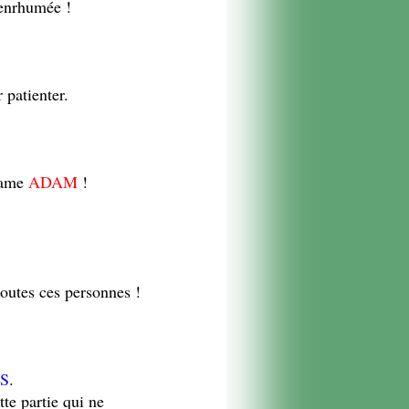
 enrhumée !
 patienter.
 rame
ADAM
!
toutes ces personnes !
S
.
tte partie qui ne