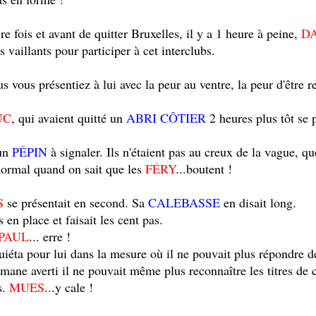
e fois et avant de quitter Bruxelles, il y a 1 heure à peine,
DA
s vaillants pour participer à cet interclubs.
s vous présentiez à lui avec la peur au ventre, la peur d'être r
UC
, qui avaient quitté un
ABRI CÔTIER
2 heures plus tôt se 
cun
PÉPIN
à signaler. Ils n'étaient pas au creux de la vague, qu
normal quand on sait que les
FÉRY
...boutent !
S
se présentait en second. Sa
CALEBASSE
en disait long.
s en place et faisait les cent pas.
PAUL
... erre !
uiéta pour lui dans la mesure où il ne pouvait plus répondre d
ane averti il ne pouvait même plus reconnaître les titres de 
s.
MUES
...y cale !