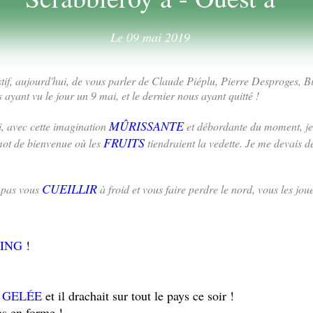
Le 09 mai 2019
stif, aujourd'hui, de vous parler de Claude Piéplu, Pierre Desproges, Bi
s ayant vu le jour un 9 mai, et le dernier nous ayant quitté !
MÛRISSANTE
, avec cette imagination
et débordante du moment, je
FRUITS
 mot de bienvenue où les
tiendraient la vedette. Je me devais 
CUEILLIR
e pas vous
à froid et vous faire perdre le nord, vous les jou
ING
!
a
GELÉE
et il drachait sur tout le pays ce soir !
as en forme !