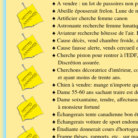
♠ A vendre : un lot de passoires non p
♠ Abeille épouserait frelon. Lune de 
♠ Artificier cherche femme canon
♠ Astronaute recherche femme lunatiq
♠ Aviateur recherche hôtesse de l'air. 
♠ Cause décès, vend chambre froide, é
♠ Cause fausse alerte, vends cercueil e
♠ Cherche piston pour rentrer à l'EDF
Discrétion assurée.
♠ Cherchons décoratrice d'intérieur, 
et ayant moins de trente ans.
♠ Chien à vendre: mange n'importe quo
♠ Dame 55-60 ans sachant traire est 
♠ Dame soixantaine, tendre, affectueus
à monsieur fortuné
♠ Échangerais tente canadienne bon é
♠ Échangerais voiture de sport endomm
♠ Étudiante donnerait cours d'hortogr
♠ Frappe thèses, rapports, etc., sur m