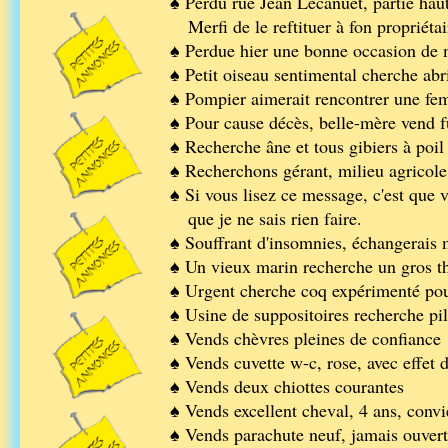
♠ Perdu rue Jean Lecanuet, partie haut
Merfi de le reftituer à fon propriétair
♠ Perdue hier une bonne occasion de 
♠ Petit oiseau sentimental cherche abr
♠ Pompier aimerait rencontrer une fe
♠ Pour cause décès, belle-mère vend fu
♠ Recherche âne et tous gibiers à poil
♠ Recherchons gérant, milieu agricole
♠ Si vous lisez ce message, c'est que 
que je ne sais rien faire.
♠ Souffrant d'insomnies, échangerais
♠ Un vieux marin recherche un gros t
♠ Urgent cherche coq expérimenté pou
♠ Usine de suppositoires recherche pil
♠ Vends chèvres pleines de confiance
♠ Vends cuvette w-c, rose, avec effet d
♠ Vends deux chiottes courantes
♠ Vends excellent cheval, 4 ans, conv
♠ Vends parachute neuf, jamais ouvert