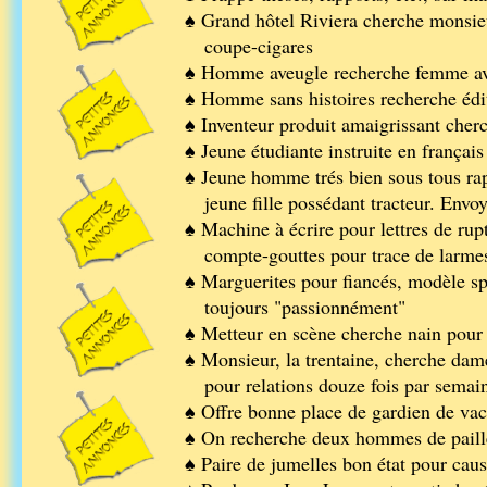
♠ Grand hôtel Riviera cherche monsie
coupe-cigares
♠ Homme aveugle recherche femme av
♠ Homme sans histoires recherche édit
♠ Inventeur produit amaigrissant cherc
♠ Jeune étudiante instruite en françai
♠ Jeune homme trés bien sous tous rap
jeune fille possédant tracteur. Envoy
♠ Machine à écrire pour lettres de ru
compte-gouttes pour trace de larme
♠ Marguerites pour fiancés, modèle s
toujours "passionnément"
♠ Metteur en scène cherche nain pour 
♠ Monsieur, la trentaine, cherche da
pour relations douze fois par semaine
♠ Offre bonne place de gardien de vac
♠ On recherche deux hommes de paille 
♠ Paire de jumelles bon état pour caus