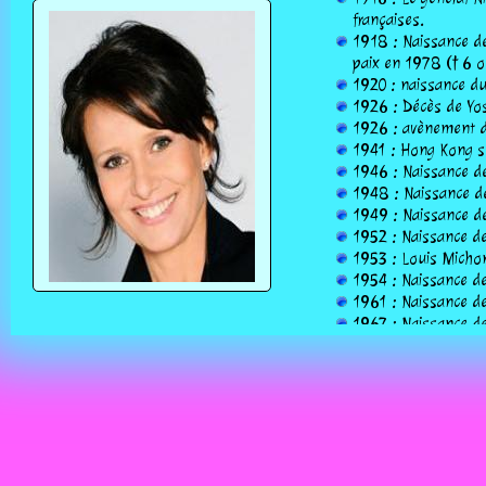
françaises.
1918 : Naissance de
paix en 1978 († 6 o
1920 : naissance du
1926 : Décès de Yo
1926 : avènement d
1941 : Hong Kong se
1946 : Naissance de
1948 : Naissance de
1949 : Naissance de 
1952 : Naissance de
1953 : Louis Michon
1954 : Naissance de
1961 : Naissance de
1967 : Naissance de
1969 : les Vedettes
1971 : Naissance de
1975 : Décès de Gas
janvier 1881)
1977 : Décès de Char
1981 : Naissance de
1983 : Décès de Joa