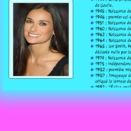
de Gaulle.
1945 : Naissance de
1946 : premier vol d
1951 : Naissance de
1960 : Naissance de 
1962 : Naissance de
1964 : Naissance de 
1965 : Ian Smith, P
déclarée nulle par l
1974 : Naissance de
1975 : indépendance
1982 : première mis
1987 : limogeage de
critiqué la lenteur d
1992 : l'Église angl
1998 : début de l'o
2004 : Décès de Yass