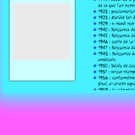
de ce que l'on nomm
1923 : proclamation
1923 : Atatürk fait d
1929 : « mardi noir
1940 : Naissance de
1942 : Naissance de 
1946 : sortie de La 
1947 : Naissance de
1948 : Naissance de
américain.
1950 : Décès de Gus
1951 : retour trio
1956 : conformément
Sinaï, et atteint ra
1959 : le scénarist
personnage d'Astérix,
1959 : parution du p
1963 : Naissance de
1967 : Naissance de
1969 : envoi du prem
(UCLA) à l'institut
1970 : Naissance de