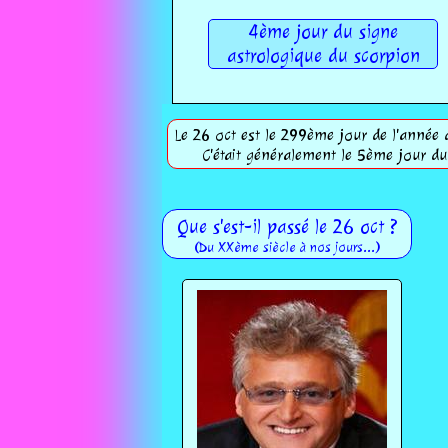
4ème jour du signe
astrologique du scorpion
Le 26 oct est le 299ème jour de l'année d
C'était généralement le 5ème jour du
Que s'est-il passé le 26 oct ?
(Du XXème siècle à nos jours...)