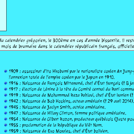
u calendrier grégorien, le 300ème en cas d'année bissextile. Il rest
 mois de brumaire dans le calendrier républicain français, officiel
1909 : assassinat d'Ito Hirobumi par le nationaliste coréen An Jung-
l'annexion totale de l'empire coréen par le Japon en 1910.
1916 : Naissance de François Mitterrand, chef d'État français († 8 j
1917 : élection de Lénine à la tête du Comité central du Parti commu
1919 : Naissance de Mohammad Reza Pahlavi, chef d'État iranien († 
1942 : Naissance de Bob Hoskins, acteur américain († 29 avril 2014)
1945 : Naissance de Jaclyn Smith, actrice américaine.
1947 : Naissance de Hillary Clinton, femme politique américaine.
1954 : Naissance de Gilbert Rozon, producteur québécois (Juste pour
1955 : proclamation de la République du Viêt Nam.
1959 : Naissance de Evo Morales, chef d'État bolivien.