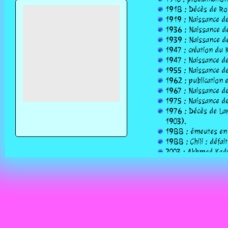
1918 : Décès de Rol
1919 : Naissance de 
1936 : Naissance de
1939 : Naissance de
1947 : création du
1947 : Naissance d
1955 : Naissance de 
1962 : publication 
1967 : Naissance de 
1975 : Naissance de 
1976 : Décès de Lar
1903).
1988 : émeutes en 
1988 : Chili : défai
2003 : Akhmad Kadyr
2004 : Décès de Mau
1962 (° 15 décembr
2010 : Décès de Ber
1977 (° 29 mai 192
2011 : Décès de Stev
2012 : Décès de Clau
2013 : Anas al-Liby,