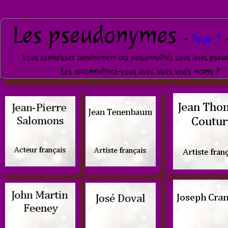
Les pseudonymes
-
Page 1
Vous connaissez certainement ces personnalités sous leurs pseu
Les reconnaîtrez-vous avec leurs vrais noms ?