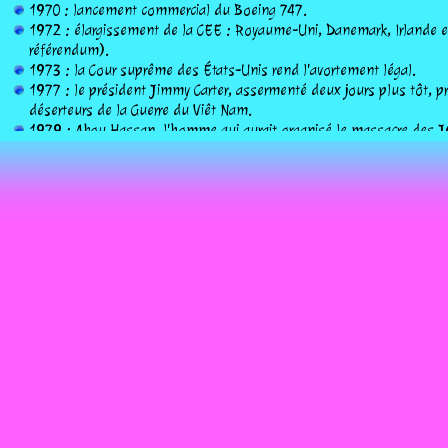
1970 : lancement commercial du Boeing 747.
1972 : élargissement de la CEE : Royaume-Uni, Danemark, Irlande et
référendum).
1973 : la Cour suprême des États-Unis rend l'avortement légal.
1977 : le président Jimmy Carter, assermenté deux jours plus tôt, p
déserteurs de la Guerre du Viêt Nam.
1979 : Abou Hassan, l'homme qui aurait organisé le massacre des J
à Beyrouth par l'explosion d'une charge télécommandée.
1979 : le film « Holocauste » est montré pour la première fois en 
1981 : la série américaine Dallas fait son entrée sur les écrans frança
1986 : trois Sikhs, déclarés coupables de l'assassinat d'Indira Gan
indien, sont condamnés à mort.
1992 : sept astronautes, dont la neurobiologiste canadienne Robert
navette Discovery lancée de Cap Canaveral. La mise en orbite réussie
Terre à l'équipage de mettre en route le laboratoire Spacelab, dans l
programme scientifique international.
1994 : Décès de Jean-Louis Barrault, acteur, metteur en scène et dir
époux de Madeleine Renaud en 1940 et fondateur en 1946 de la tro
1994 : Décès de Telly Savalas, acteur américain (° 21 janvier 1922).
1998 : le gouvernement algérien fournit le premier bilan officiel de
janvier 1992 à décembre 1997 en Algérie : 26 536 tués, 21 137 bles