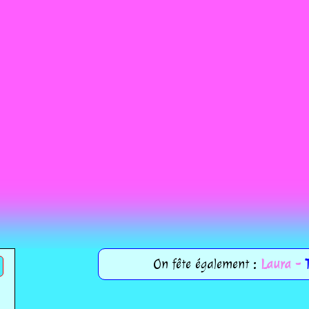
On fête également :
Laura -
T