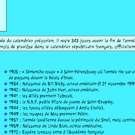
ée du calendrier grégorien. Il reste 343 jours avant la fin de l'anné
mois de pluviôse dans le calendrier républicain français, officiel
1905 : « Dimanche rouge » à Saint-Pétersbourg où l'armée tire sur u
de paysans devant le Palais d'hiver.
1934 : Naissance de Bill Bixby, acteur américain († 21 novembre 199
1940 : Naissance de John Hurt, acteur américain.
1941 : les Alliés prennent Tobrouk.
1943 : la N.R.F. publie Pilote de guerre de Saint-Exupéry.
1944 : les forces alliées débarquent à Anzio (Italie).
1949 : les troupes de Mao prennent Pékin.
1957 : l'armée israélienne évacue la péninsule du Sinaï, mais contin
1959 : Naissance de Linda Blair, actrice américaine.
1970 : Eugène Ionesco entre à l'Académie française