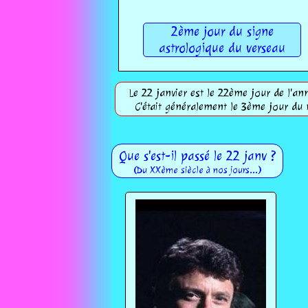
2ème jour du signe
astrologique du verseau
Le 22 janvier est le 22ème jour de l'ann
C'était généralement le 3ème jour du 
Que s'est-il passé le 22 janv ?
(Du XXème siècle à nos jours...)