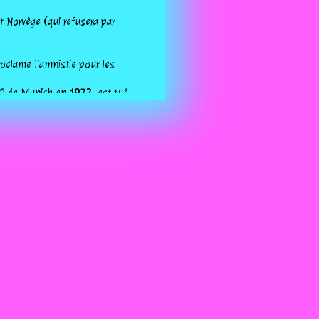
 Norvège (qui refusera par
roclame l'amnistie pour les
O de Munich en 1972, est tué
Allemagne.
is, sur TF1.
dhi, chef du gouvernement
a Bondar, sont à bord de la
 du vaisseau à 300 km de la
e cadre d'un ambitieux
ecteur de théâtre français,
upe du théâtre Marigny
s massacres perpétrés depuis
sés.