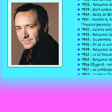
1928 : Naissance de 
1929 : Alain Gerbaul
1934 : Décès de Win
1941 : Franklin D. R
l'invasion japonaise
1942 : violents rai
1943 : Naissance de
1944 : les premiers
1945 : fin de la co
1949 : Naissance de
1952 : Le roi Farouk
1954 : Naissance de
1956 (Égypte) : nat
1957 : au Cambodge
1958 : le prince Char
1959 : Naissance de
1963 : le trembleme
détruit la ville à 80
1964 : Naissance de
1965 : les Maldives
1968 : Naissance de
1973 : Naissance de