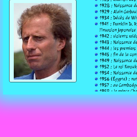
1928 : Naissance de 
1929 : Alain Gerbaul
1934 : Décès de Win
1941 : Franklin D. R
l'invasion japonaise
1942 : violents rai
1943 : Naissance de
1944 : les premiers
1945 : fin de la co
1949 : Naissance de
1952 : Le roi Farouk
1954 : Naissance de
1956 (Égypte) : nat
1957 : au Cambodge
1958 : le prince Char
1959 : Naissance de
1963 : le trembleme
détruit la ville à 80
1964 : Naissance de
1965 : les Maldives
1968 : Naissance de
1973 : Naissance de