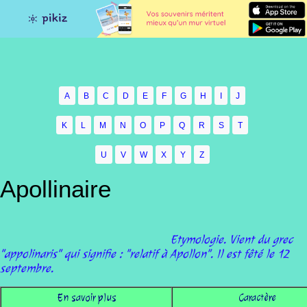
A
B
C
D
E
F
G
H
I
J
K
L
M
N
O
P
Q
R
S
T
U
V
W
X
Y
Z
Apollinaire
Etymologie. Vient du grec
"appolinaris" qui signifie : "relatif à Apollon". Il est fêté le 12
septembre.
En savoir plus
Caractère