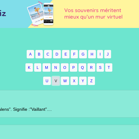
A
B
C
D
E
F
G
H
I
J
K
L
M
N
O
P
Q
R
S
T
U
V
W
X
Y
Z
ie :"Vaillant"....