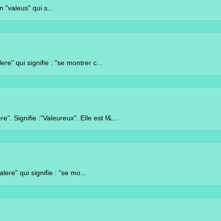
 qui s...
fie : "se montrer c...
"Valeureux". Elle est f&...
gnifie : "se mo...