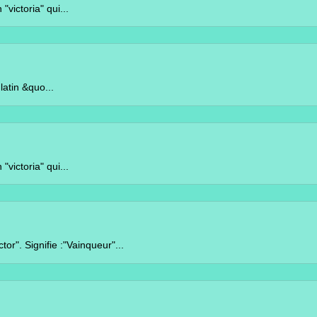
a" qui...
quo...
a" qui...
ie :"Vainqueur"...