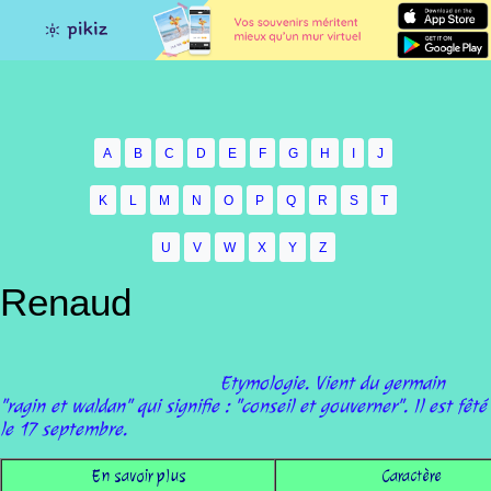
A
B
C
D
E
F
G
H
I
J
K
L
M
N
O
P
Q
R
S
T
U
V
W
X
Y
Z
Renaud
Etymologie. Vient du germain
"ragin et waldan" qui signifie : "conseil et gouverner". Il est fêté
le 17 septembre.
En savoir plus
Caractère