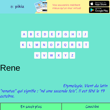
A
B
C
D
E
F
G
H
I
J
K
L
M
N
O
P
Q
R
S
T
U
V
W
X
Y
Z
Rene
Etymologie. Vient du latin
"renatus" qui signifie : "né une seconde fois". Il est fêté le 19
octobre.
En savoir plus
Caractère