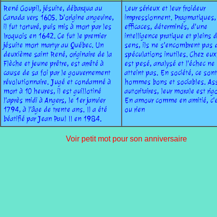
René Goupil, jésuite, débarqua au
Leur sérieux et leur froideur
Canada vers 1605. D'origine angevine,
impressionnent. Pragmatiques,
il fut torturé, puis mis à mort par les
efficaces, déterminés, d'une
Iroquois en 1642. Ce fut le premier
intelligence pratique et pleins 
jésuite mort martyr au Québec. Un
sens, ils ne s'encombrent pas 
deuxième saint René, originaire de la
spéculations inutiles. Chez eux
Flèche et jeune prêtre, est arrêté à
est pesé, analysé et l'échec ne 
cause de sa foi par le gouvernement
atteint pas. En société, ce son
révolutionnaire. Jugé et condamné à
hommes bons et sociables. As
mort à 10 heures, il est guillotiné
autoritaires, leur morale est ri
l'après midi à Angers, le 1er janvier
En amour comme en amitié, c'e
1794, à l'âge de trente ans. Il a été
ou rien
béatifié par Jean Paul II en 1984.
Voir petit mot pour son anniversaire