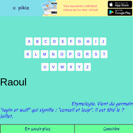
A
B
C
D
E
F
G
H
I
J
K
L
M
N
O
P
Q
R
S
T
U
V
W
X
Y
Z
Raoul
Etymologie. Vient du germain
"ragin et wulf" qui signifie : "conseil et loup". Il est fêté le 7
juillet.
En savoir plus
Caractère