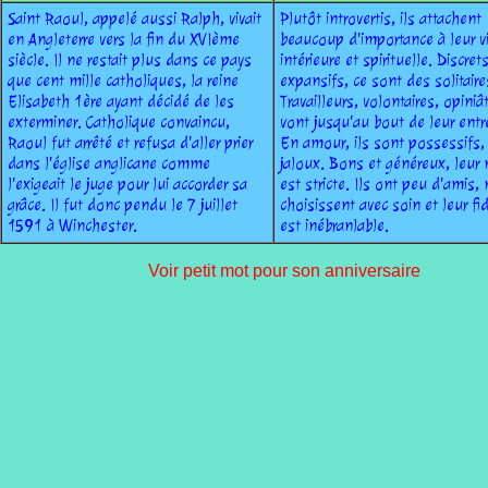
Saint Raoul, appelé aussi Ralph, vivait
Plutôt introvertis, ils attachent
en Angleterre vers la fin du XVIème
beaucoup d'importance à leur v
siècle. Il ne restait plus dans ce pays
intérieure et spirituelle. Discret
que cent mille catholiques, la reine
expansifs, ce sont des solitaire
Elisabeth 1ère ayant décidé de les
Travailleurs, volontaires, opiniât
exterminer. Catholique convaincu,
vont jusqu'au bout de leur entr
Raoul fut arrêté et refusa d'aller prier
En amour, ils sont possessifs, 
dans l'église anglicane comme
jaloux. Bons et généreux, leur
l'exigeait le juge pour lui accorder sa
est stricte. Ils ont peu d'amis,
grâce. Il fut donc pendu le 7 juillet
choisissent avec soin et leur fid
1591 à Winchester.
est inébranlable.
Voir petit mot pour son anniversaire