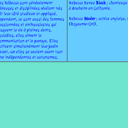
es Rébecca sont généralement
Rebecca Renee
Black
: chanteuse
érieuses et disciplinées révélant très
à Anaheim en Californie.
ôt leur côté studieux et appliqué.
Rebecca
Mader
: actrice anglaise,
ependant, ce sont aussi des femmes
(Royaume-Uni).
assionnées et enthousiastes qui
roquent la vie à pleines dents.
ociables, elles aiment la
ommunication et le partage. Elles
ultivent simultanément leur jardin
ecret, car elles se veulent avant tout
tre indépendantes et autonomes.