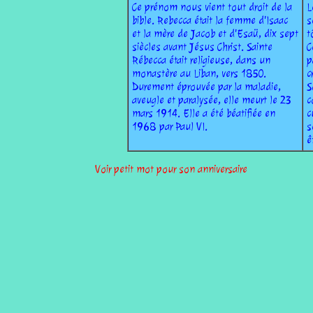
Ce prénom nous vient tout droit de la
L
bible. Rebecca était la femme d'Isaac
s
et la mère de Jacob et d'Esaü, dix sept
t
siècles avant Jésus Christ. Sainte
C
Rébecca était religieuse, dans un
p
monastère au Liban, vers 1850.
c
Durement éprouvée par la maladie,
S
aveugle et paralysée, elle meurt le 23
c
mars 1914. Elle a été béatifiée en
c
1968 par Paul VI.
s
ê
Voir petit mot pour son anniversaire