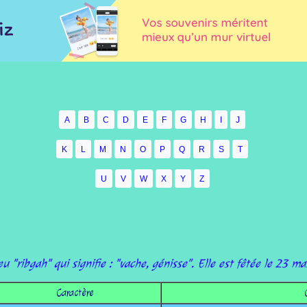
A
B
C
D
E
F
G
H
I
J
K
L
M
N
O
P
Q
R
S
T
U
V
W
X
Y
Z
u "ribgah" qui signifie : "vache, génisse". Elle est fêtée le 23 ma
Caractère