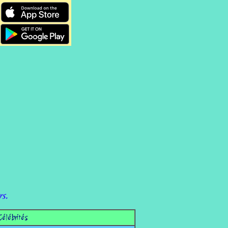
rs.
Célébrités