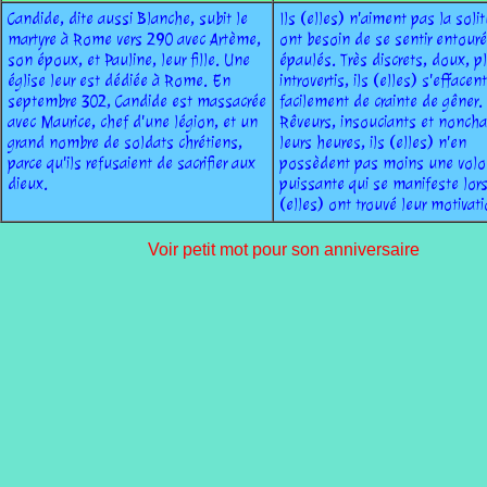
Candide, dite aussi Blanche, subit le
Ils (elles) n'aiment pas la soli
martyre à Rome vers 290 avec Artème,
ont besoin de se sentir entouré
son époux, et Pauline, leur fille. Une
épaulés. Très discrets, doux, p
église leur est dédiée à Rome. En
introvertis, ils (elles) s'effacent
septembre 302, Candide est massacrée
facilement de crainte de gêner.
avec Maurice, chef d'une légion, et un
Rêveurs, insouciants et noncha
grand nombre de soldats chrétiens,
leurs heures, ils (elles) n'en
parce qu'ils refusaient de sacrifier aux
possèdent pas moins une volo
dieux.
puissante qui se manifeste lors
(elles) ont trouvé leur motivat
Voir petit mot pour son anniversaire