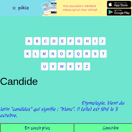
A
B
C
D
E
F
G
H
I
J
K
L
M
N
O
P
Q
R
S
T
U
V
W
X
Y
Z
Candide
Etymologie. Vient du
latin "candidus" qui signifie : "blanc". Il (elle) est fêté le 3
octobre.
En savoir plus
Caractère