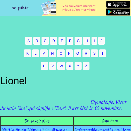
A
B
C
D
E
F
G
H
I
J
K
L
M
N
O
P
Q
R
S
T
U
V
W
X
Y
Z
Lionel
Etymologie. Vient
du latin "leo" qui signifie : "lion". Il est fêté le 10 novembre.
En savoir plus
Caractère
Né à la fin du IVème siècle, diacre de
Raisonnable et cartésien, Lione