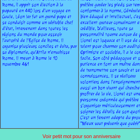
Rome, il apprit son élection à la
préfère garder les pieds sur terr
papauté en 440 lors d'un voyage en
conformer à la norme. Général
Gaule. Léon Ier fut un grand pape et
bien éduqué et intellectuel, c'e
se conduisit comme un véritable chef
excellent orateur convaincant e
d'état, intervenant dans toutes les
crédible. D'ailleurs, toute sa
régions du monde pour
asseoir
personnalité tourne autour de 
l'autorité de l'Eglise de Rome. Il
Lionel est loquace et il use de 
organisa plusieurs conciles et évita, par
talent pour charmer son auditoi
sa diplomatie, qu'Attila n'envahisse
Optimiste et sociable, il a le co
Rome. Il meurt à Rome le 10
facile. Son côté pédagogue et 
novembre 461
patience en font un maître dans
de transmettre son savoir et se
connaissances. Il se réalisera
volontiers dans l'enseignement
aussi un bon vivant qui cherche
profiter de la vie. Lionel est un
personne ordonnée qui préfère
s'organiser méticuleusement et
soigner les détails de son quot
C'est un fervent adepte du pro
"Mieux vaut prévenir que guérir"
Voir petit mot pour son anniversaire