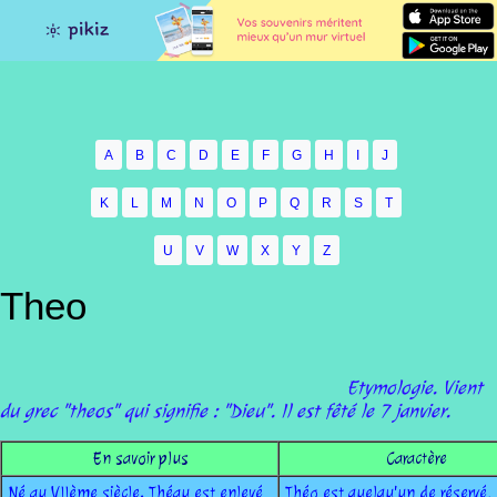
A
B
C
D
E
F
G
H
I
J
K
L
M
N
O
P
Q
R
S
T
U
V
W
X
Y
Z
Theo
Etymologie. Vient
du grec "theos" qui signifie : "Dieu". Il est fêté le 7 janvier.
En savoir plus
Caractère
Né au VIIème siècle, Théau est enlevé
Théo est quelqu'un de réservé. 