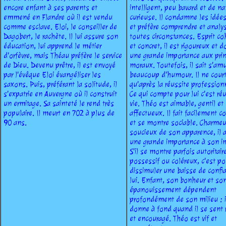
encore enfant à ses parents et
intelligent, peu bavard et de na
emmené en Flandre où il est vendu
curieuse. Il condamne les idée
comme esclave. Eloi, le conseiller de
et préfère comprendre et analy
Dagobert, le rachète. Il lui assure son
toutes circonstances. Esprit co
éducation, lui apprend le métier
et concret, il est rigoureux et 
d'orfèvre, mais Théau préfère le service
une grande importance aux pri
de Dieu. Devenu prêtre, il est envoyé
moraux. Toutefois, il sait s'amu
par l'évêque Eloi évangéliser les
beaucoup d'humour. Il ne cour
saxons. Puis, préférant la solitude, il
qu'après la réussite profession
s'expatrie en Auvergne où il construit
Ce qui compte pour lui c'est réu
un ermitage. Sa sainteté le rend très
vie. Théo est aimable, gentil et
populaire. Il meurt en 702 à plus de
affectueux. Il fait facilement c
90 ans.
et se montre sociable. Charmeu
soucieux de son apparence, il 
une grande importance à son i
S'il se montre parfois autoritair
possessif ou coléreux, c'est po
dissimuler une baisse de confi
lui. Enfant, son bonheur et so
épanouissement dépendent
profondément de son milieu : i
donne à fond quand il se sent 
et encouragé. Théo est vif et