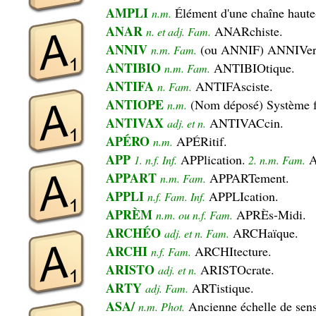
AMPLI
Élément d'une chaîne haute-f
n.m.
ANAR
ANARchiste.
n. et adj. Fam.
ANNIV
(ou ANNIF) ANNIVers
n.m. Fam.
ANTIBIO
ANTIBIOtique.
n.m. Fam.
ANTIFA
ANTIFAsciste.
n. Fam.
ANTIOPE
(Nom déposé) Système fr
n.m.
ANTIVAX
ANTIVACcin.
adj. et n.
APÉRO
APÉRitif.
n.m.
APP
APPlication.
A
1. n.f. Inf.
2. n.m. Fam.
APPART
APPARTement.
n.m. Fam.
APPLI
APPLIcation.
n.f. Fam. Inf.
APRÈM
APRÈs-Midi.
n.m. ou n.f. Fam.
ARCHÉO
ARCHaïque.
adj. et n. Fam.
ARCHI
ARCHItecture.
n.f. Fam.
ARISTO
ARISTOcrate.
adj. et n.
ARTY
ARTistique.
adj. Fam.
ASA/
Ancienne échelle de sensi
n.m. Phot.