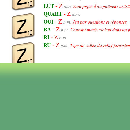
- Z
LUT
n.m.
Saut piqué d'un patineur artist
- Z
QUART
n.m.
- Z
QUI
n.m.
Jeu par questions et réponses.
- Z
RA
n.m.
Courant marin violent dans un p
- Z
RI
n.m.
- Z
RU
n.m.
Type de vallée du relief jurassien