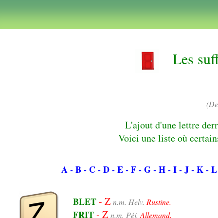
Les suff
(De
L'ajout d'une lettre der
Voici une liste où certai
A
- B
- C
- D
- E
- F
- G
- H
- I
- J
- K
- L
- Z
BLET
n.m. Helv.
Rustine.
- Z
FRIT
n.m. Péj.
Allemand.