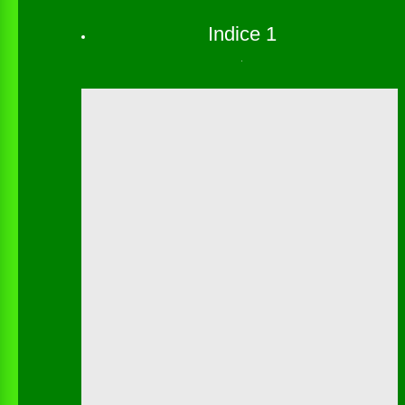
↓
Indice 1
↓
↓
↓
Indice 3
↓
↓
↓
↓
↓
Ce coup rapporte 156 points
↓
↓
↓
↓
On joue bien dans la colonne 11
↓
↓
Indice 2
↓
↓
↓