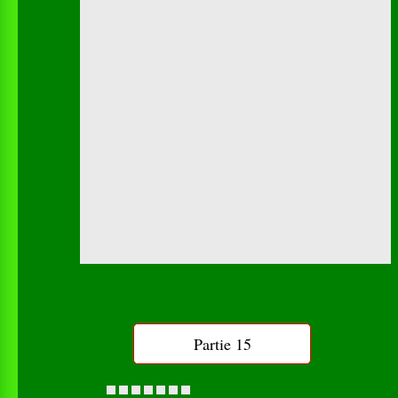
↓
↓
Ce coup rapporte 89 points
↓
↓
↓
↓
On joue bien dans la colonne 8
Le sous-top se joue en 2F...
...Retapes pour 83 points
↓
↓
Indice 2
↓
↓
↓
↓
Partie 15
Ben ! Mince alors !
↓