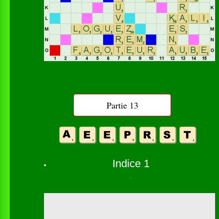
↓
↓
Indice 2
↓
↓
↓
↓
Partie 13
Si je vous donne sa définition...
... je vous donne le tuyau !
↓
↓
Indice 1
↓
↓
↓
↓
Indice 3
↓
↓