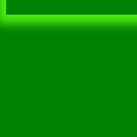
↓
On joue sur une lettre chère
↓
↓
↓
↓
Indice 3
↓
↓
↓
↓
On joue bien sur la ligne H