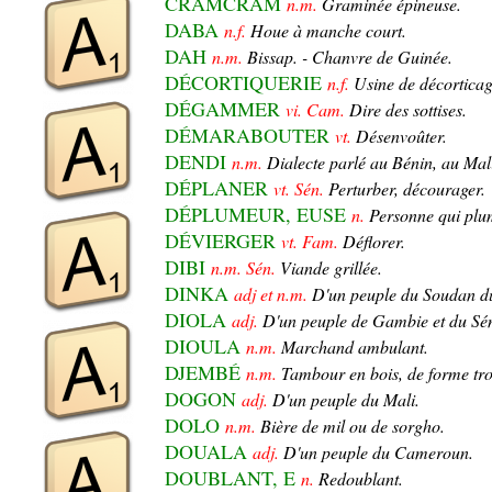
CRAMCRAM
n.m.
Graminée épineuse.
DABA
n.f.
Houe à manche court.
DAH
n.m.
Bissap. - Chanvre de Guinée.
DÉCORTIQUERIE
n.f.
Usine de décorticage
DÉGAMMER
vi. Cam.
Dire des sottises.
DÉMARABOUTER
vt.
Désenvoûter.
DENDI
n.m.
Dialecte parlé au Bénin, au Mali
DÉPLANER
vt. Sén.
Perturber, décourager.
DÉPLUMEUR, EUSE
n.
Personne qui plum
DÉVIERGER
vt. Fam.
Déflorer.
DIBI
n.m. Sén.
Viande grillée.
DINKA
adj et n.m.
D'un peuple du Soudan d
DIOLA
adj.
D'un peuple de Gambie et du Sé
DIOULA
n.m.
Marchand ambulant.
DJEMBÉ
n.m.
Tambour en bois, de forme tro
DOGON
adj.
D'un peuple du Mali.
DOLO
n.m.
Bière de mil ou de sorgho.
DOUALA
adj.
D'un peuple du Cameroun.
DOUBLANT, E
n.
Redoublant.