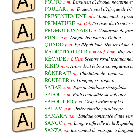
POTTO
n.m.
Lémurien d'Afrique, nocturne et
POULAR
n.m.
Dialecte peul d'Afrique de l'O
PRÉSENTEMENT
adv.
Maintenant; à prés
PRIMATURE
n.f. Pol.
Services du Premier m
PROMOTIONNAIRE
n.
Camarade de pro
PUNU
n.m.
Langue bantoue du Gabon.
QUADO
n.m.
En République démocratique d
RADIOTROTTOIR
n.m ou f. Fam.
Rumeur 
RÉCADE
n.f. Hist.
Sceptre royal traditionnel
RIKIO
n.m.
Arbre dont le bois est imputrescib
RÔNERAIE
n.f.
Plantation de rondiers.
ROUBLER
vt.
Tromper, escroquer.
SABAR
n.m.
Type de tambour sénégalais.
SAFOU
n.m.
Fruit comestible su safoutier.
SAFOUTIER
n.m.
Grand arbre tropical.
SALAM
n.m.
Prière rituelle musulmane.
SAMARA
n.m.
Sandale constituée d'une semel
SANGO
n.m.
Langue officielle de la Républiq
SANZA
n.f.
Instrument de musique à languette