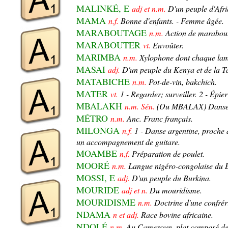
MALINKÉ, E
adj et n.m.
D'un peuple d'Afri
MAMA
n.f.
Bonne d'enfants. - Femme âgée.
MARABOUTAGE
n.m.
Action de maraboute
MARABOUTER
vt.
Envoûter.
MARIMBA
n.m.
Xylophone dont chaque lame
MASAI
adj.
D'un peuple du Kenya et de la T
MATABICHE
n.m.
Pot-de-vin, bakchich.
MATER
vt.
1 - Regarder; surveiller. 2 - Épie
MBALAKH
n.m. Sén.
(Ou MBALAX) Danse r
MÉTRO
n.m.
Anc. Franc français.
MILONGA
n.f.
1 - Danse argentine, proche 
un accompagnement de guitare.
MOAMBE
n.f.
Préparation de poulet.
MOORÉ
n.m.
Langue nigéro-congolaise du 
MOSSI, E
adj.
D'un peuple du Burkina.
MOURIDE
adj et n.
Du mouridisme.
MOURIDISME
n.m.
Doctrine d'une confré
NDAMA
n et adj.
Race bovine africaine.
NDOLÉ
n.m.
Au Cameroun, plat composé de 