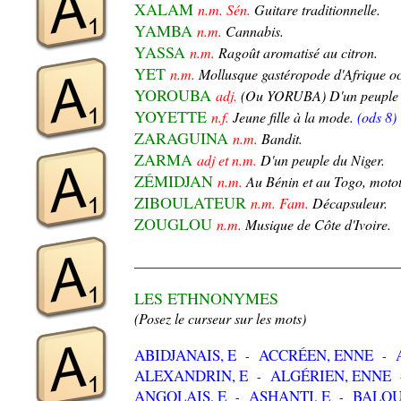
XALAM
n.m. Sén.
Guitare traditionnelle.
YAMBA
n.m.
Cannabis.
YASSA
n.m.
Ragoût aromatisé au citron.
YET
n.m.
Mollusque gastéropode d'Afrique oc
YOROUBA
adj.
(Ou YORUBA) D'un peuple 
YOYETTE
n.f.
Jeune fille à la mode.
(ods 8)
ZARAGUINA
n.m.
Bandit.
ZARMA
adj et n.m.
D'un peuple du Niger.
ZÉMIDJAN
n.m.
Au Bénin et au Togo, motot
ZIBOULATEUR
n.m. Fam.
Décapsuleur.
ZOUGLOU
n.m.
Musique de Côte d'Ivoire.
_____________________________________
LES ETHNONYMES
(Posez le curseur sur les mots)
ABIDJANAIS, E
ACCRÉEN, ENNE
-
-
ALEXANDRIN, E
ALGÉRIEN, ENNE
-
ANGOLAIS, E
ASHANTI, E
BALO
-
-