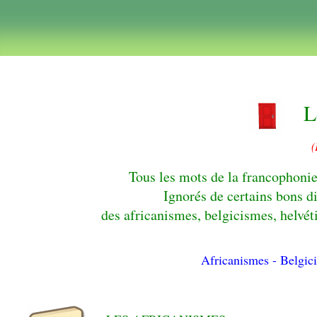
L
(
Tous les mots de la francophoni
Ignorés de certains bons di
des africanismes, belgicismes, helvét
Africanismes
- Belgic