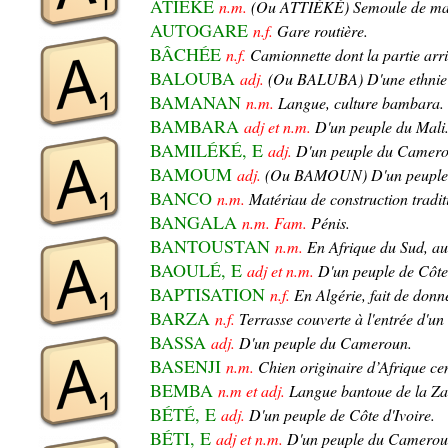
ATIÉKÉ
n.m.
(Ou ATTIÉKÉ) Semoule de ma
AUTOGARE
n.f.
Gare routière.
BÂCHÉE
n.f.
Camionnette dont la partie arr
BALOUBA
adj.
(Ou BALUBA) D'une ethnie
BAMANAN
n.m.
Langue, culture bambara.
BAMBARA
adj et n.m.
D'un peuple du Mali
BAMILÉKÉ, E
adj.
D'un peuple du Camero
BAMOUM
adj.
(Ou BAMOUN) D'un peuple
BANCO
n.m.
Matériau de construction traditi
BANGALA
n.m. Fam.
Pénis.
BANTOUSTAN
n.m.
En Afrique du Sud, au t
BAOULÉ, E
adj et n.m.
D'un peuple de Côte 
BAPTISATION
n.f.
En Algérie, fait de don
BARZA
n.f.
Terrasse couverte à l'entrée d'un
BASSA
adj.
D'un peuple du Cameroun.
BASENJI
n.m.
Chien originaire d’Afrique cen
BEMBA
n.m et adj.
Langue bantoue de la Z
BÉTÉ, E
adj.
D'un peuple de Côte d'Ivoire.
BÉTI, E
adj et n.m.
D'un peuple du Camerou