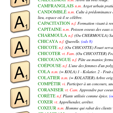
CAMFRANGLAIS
n.m.
Argot urbain prat
CANDOMBLÉ
n.m.
Culte à prédominance d
lieu, espace où il se célèbre.
CAPACITATION
n.f.
Formation visant à re
CAPITAINE
n.m.
Poisson osseux des eaux cô
CHARMOULA
n.f.
(Ou CHERMOULA) Sauce 
CHICAYA
n.f.
Querelle.
(ods 8)
CHICOTE
n.f.
(Ou CHICOTTE) Fouet servant
CHICOTER
vt. Fam.
(Ou CHICOTTER) Frapper
CHICOUANGUE
n.f.
Pâte au manioc fermen
COÉPOUSE
n.f.
L'une des femmes d'un poly
COLA
n.m.
(= KOLA) 1 - Kolatier. 2 - Fruit d
COLATIER
n.m.
(= KOLATIER) Arbre origina
COMPÉTIR
vi.
Participer à un concours, une
CORANISER
vt. Cam.
Apprendre par coeur
CORÈTE
n.f.
Plante utilisée comme épice.
(o
COXER
vt.
Appréhender, arrêter.
COXEUR
n.m.
Homme qui rabat des clients v