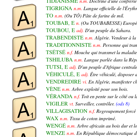
TIDIANISME
n.m.
Doctrine d'une confréri
TIGRIGNA
n.m.
Langue officielle de l'Éryth
TO
n.m.
(Ou TÔ) Pâte de farine de mil.
TOUBAB, E
n.
(Ou TOUBABESSE) Europée
TOUBOU, E
adj.
D'un peuple du Sahara.
TRABENDISTE
n.m.
Algérie. Vendeur à la 
TRADITIONNISTE
n.m.
Personne qui tran
TSÉTSÉ
n.f.
Mouche qui transmet la maladie
TSHILUBA
n.m.
Langue parlée dans la Rép
TUTSI, E
adj.
D'un peuple d'Afrique centrale
VÉHICULÉ, E
adj.
Être véhiculé, disposer 
VENDREDIRE
vi.
En Algérie, manifester c
VÈNE
n.m.
Arbre exploité pour son bois.
VÉRANDA
n.f.
Toit en pente sur le côté ou 
VIGILER
vt.
Surveiller, contrôler.
(ods 8)
VILLAGISATION
n.f.
Regroupement forcé d
WAX
n.m.
Tissu de coton imprimé.
WENGÉ
n.m.
Arbre africain au bois dur et l
WENZE
n.m.
En République démocratique du