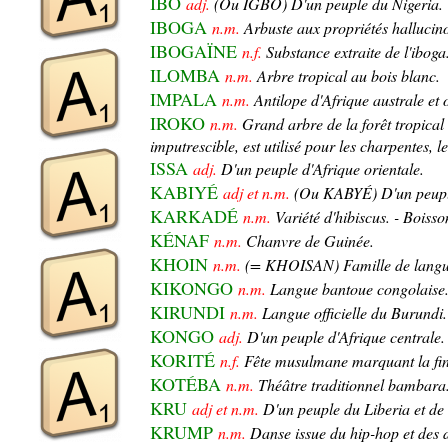
IBO
adj.
(Ou IGBO) D'un peuple du Nigeria.
IBOGA
n.m.
Arbuste aux propriétés hallucin
IBOGAÏNE
n.f.
Substance extraite de l'iboga
ILOMBA
n.m.
Arbre tropical au bois blanc.
IMPALA
n.m.
Antilope d'Afrique australe et 
IROKO
n.m.
Grand arbre de la forêt tropical 
imputrescible, est utilisé pour les charpentes, 
ISSA
adj.
D'un peuple d'Afrique orientale.
KABIYÉ
adj et n.m.
(Ou KABYÉ) D'un peupl
KARKADÉ
n.m.
Variété d'hibiscus. - Boisson
KÉNAF
n.m.
Chanvre de Guinée.
KHOIN
n.m.
(= KHOISAN) Famille de langues 
KIKONGO
n.m.
Langue bantoue congolaise
KIRUNDI
n.m.
Langue officielle du Burundi.
KONGO
adj.
D'un peuple d'Afrique centrale.
KORITÉ
n.f.
Fête musulmane marquant la fi
KOTÉBA
n.m.
Théâtre traditionnel bambara
KRU
adj et n.m.
D'un peuple du Liberia et de 
KRUMP
n.m.
Danse issue du hip-hop et des d