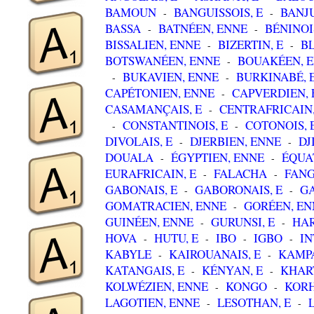
BAMOUN
BANGUISSOIS, E
BANJU
-
-
BASSA
BATNÉEN, ENNE
BÉNINOIS
-
-
BISSALIEN, ENNE
BIZERTIN, E
BL
-
-
BOTSWANÉEN, ENNE
BOUAKÉEN, 
-
BUKAVIEN, ENNE
BURKINABÉ, 
-
-
CAPÉTONIEN, ENNE
CAPVERDIEN,
-
CASAMANÇAIS, E
CENTRAFRICAIN,
-
CONSTANTINOIS, E
COTONOIS, 
-
-
DIVOLAIS, E
DJERBIEN, ENNE
DJ
-
-
DOUALA
ÉGYPTIEN, ENNE
ÉQUA
-
-
EURAFRICAIN, E
FALACHA
FAN
-
-
GABONAIS, E
GABORONAIS, E
GA
-
-
GOMATRACIEN, ENNE
GORÉEN, EN
-
GUINÉEN, ENNE
GURUNSI, E
HAR
-
-
HOVA
HUTU, E
IBO
IGBO
IN
-
-
-
-
KABYLE
KAIROUANAIS, E
KAMPA
-
-
KATANGAIS, E
KÉNYAN, E
KHAR
-
-
KOLWÉZIEN, ENNE
KONGO
KORH
-
-
LAGOTIEN, ENNE
LESOTHAN, E
-
-