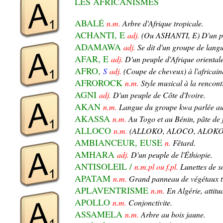
LES AFRICANISMES
ABALÉ
n.m.
Arbre d'Afrique tropicale.
ACHANTI, E
adj.
(Ou ASHANTI, E) D'un p
ADAMAWA
adj.
Se dit d'un groupe de langu
AFAR, E
adj.
D'un peuple d'Afrique orientale
AFRO,
S
adj.
(Coupe de cheveux) à l'africain
AFROROCK
n.m.
Style musical à la rencontr
AGNI
adj.
D'un peuple de Côte d'Ivoire.
AKAN
n.m.
Langue du groupe kwa parlée a
AKASSA
n.m.
Au Togo et au Bénin, pâte de 
ALLOCO
n.m.
(ALLOKO, ALOCO, ALOKO) Pla
AMBIANCEUR, EUSE
n.
Fêtard.
AMHARA
adj.
D'un peuple de l'Éthiopie.
ANTISOLEIL /
n.m.pl ou f.pl.
Lunettes de so
APATAM
n.m.
Grand panneau de végétaux tre
APLAVENTRISME
n.m.
En Algérie, attitud
APOLLO
n.m.
Conjonctivite.
ASSAMELA
n.m.
Arbre au bois jaune.