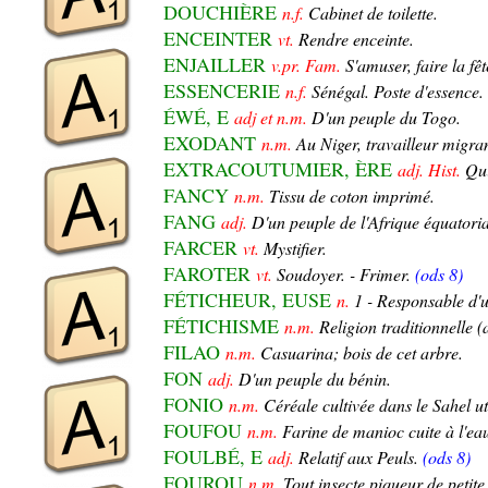
DOUCHIÈRE
n.f.
Cabinet de toilette.
ENCEINTER
vt.
Rendre enceinte.
ENJAILLER
v.pr. Fam.
S'amuser, faire la fêt
ESSENCERIE
n.f.
Sénégal. Poste d'essence.
ÉWÉ, E
adj et n.m.
D'un peuple du Togo.
EXODANT
n.m.
Au Niger, travailleur migran
EXTRACOUTUMIER, ÈRE
adj. Hist.
Qui
FANCY
n.m.
Tissu de coton imprimé.
FANG
adj.
D'un peuple de l'Afrique équatoria
FARCER
vt.
Mystifier.
FAROTER
vt.
Soudoyer. - Frimer.
(ods 8)
FÉTICHEUR, EUSE
n.
1 - Responsable d'u
FÉTICHISME
n.m.
Religion traditionnelle 
FILAO
n.m.
Casuarina; bois de cet arbre.
FON
adj.
D'un peuple du bénin.
FONIO
n.m.
Céréale cultivée dans le Sahel ut
FOUFOU
n.m.
Farine de manioc cuite à l'eau
FOULBÉ, E
adj.
Relatif aux Peuls.
(ods 8)
FOUROU
n.m.
Tout insecte piqueur de petite 