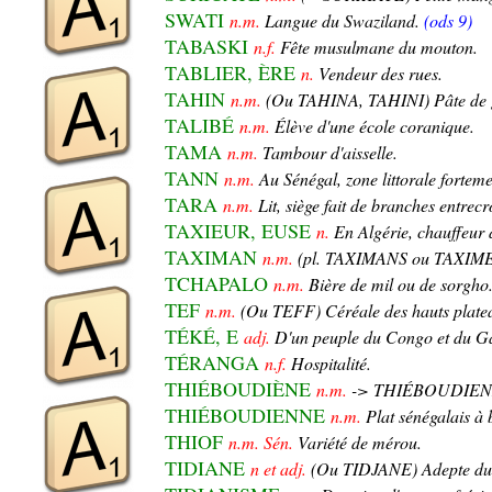
SWATI
n.m.
Langue du Swaziland.
(ods 9)
TABASKI
n.f.
Fête musulmane du mouton.
TABLIER, ÈRE
n.
Vendeur des rues.
TAHIN
n.m.
(Ou TAHINA, TAHINI) Pâte de g
TALIBÉ
n.m.
Élève d'une école coranique.
TAMA
n.m.
Tambour d'aisselle.
TANN
n.m.
Au Sénégal, zone littorale forteme
TARA
n.m.
Lit, siège fait de branches entrecr
TAXIEUR, EUSE
n.
En Algérie, chauffeur d
TAXIMAN
n.m.
(pl. TAXIMANS ou TAXIMEN
TCHAPALO
n.m.
Bière de mil ou de sorgho
TEF
n.m.
(Ou TEFF) Céréale des hauts platea
TÉKÉ, E
adj.
D'un peuple du Congo et du G
TÉRANGA
n.f.
Hospitalité.
THIÉBOUDIÈNE
n.m.
-> THIÉBOUDIEN
THIÉBOUDIENNE
n.m.
Plat sénégalais à 
THIOF
n.m. Sén.
Variété de mérou.
TIDIANE
n et adj.
(Ou TIDJANE) Adepte du 