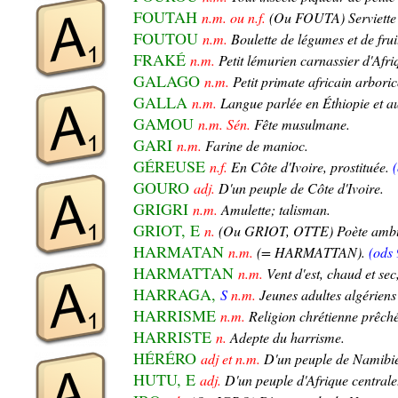
FOUTAH
n.m. ou n.f.
(Ou FOUTA) Serviette 
FOUTOU
n.m.
Boulette de légumes et de frui
FRAKÉ
n.m.
Petit lémurien carnassier d'Afri
GALAGO
n.m.
Petit primate africain arboric
GALLA
n.m.
Langue parlée en Éthiopie et a
GAMOU
n.m. Sén.
Fête musulmane.
GARI
n.m.
Farine de manioc.
GÉREUSE
n.f.
En Côte d'Ivoire, prostituée.
GOURO
adj.
D'un peuple de Côte d'Ivoire.
GRIGRI
n.m.
Amulette; talisman.
GRIOT, E
n.
(Ou GRIOT, OTTE) Poète ambu
HARMATAN
n.m.
(= HARMATTAN).
(ods 
HARMATTAN
n.m.
Vent d'est, chaud et sec
HARRAGA,
S
n.m.
Jeunes adultes algériens 
HARRISME
n.m.
Religion chrétienne prêché
HARRISTE
n.
Adepte du harrisme.
HÉRÉRO
adj et n.m.
D'un peuple de Namibie
HUTU, E
adj.
D'un peuple d'Afrique centrale