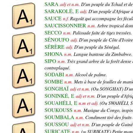
SARA
adj et n.m.
D'un peuple du Tchad et de 
SARAKOLÉ, E
adj.
D'un peuple d'Afrique d
SAUCE
n.f.
Ragoût qui accompagne les fécul
SAUCISSONNIER
n.m.
Arbre tropical dont
SECCO
n.m.
Palissade faite de tiges tressées.
SÉNOUFO
adj.
D'un peuple de Côte d'Ivoire
SÉRÈRE
adj.
D'un peuple du Sénégal.
SHONA
n.m.
Langue bantoue du Zimbabwe.
SIPO
n.m.
Très grand arbre de la forêt dense a
contreplaqué.
SODABI
n.m.
Alcool de palme.
SOMBE
n.m.
Mets à base de feuilles de mani
SONGHAÏ
adj et n.m.
(Ou SONGHAY) D'un p
SONINKÉ, E
adj et n.m.
D'un peuple d'Afri
SOUAHÉLI, E
n.m et adj.
(Ou SWAHÉLI, SWA
SOUKOUSS
n.m.
Musique du Congo, inspir
SOUMBALA
n.m.
Condiment tiré des fruits
SOUSSOU
adj et n.m.
D'un peuple de Guiné
SURICATE
n.m.
(= SURIKATE) Petite mangou