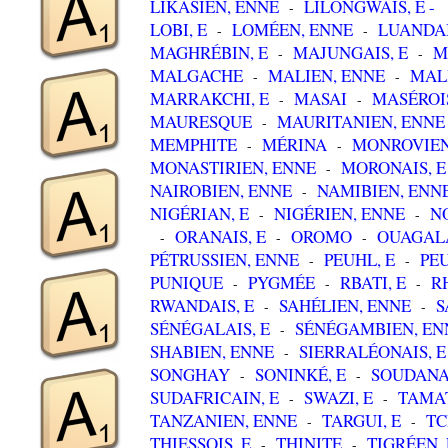
LIKASIEN, ENNE
LILONGWAIS, E -
-
LOBI, E
LOMÉEN, ENNE
LUANDAI
-
-
MAGHRÉBIN, E
MAJUNGAIS, E
M
-
-
MALGACHE
MALIEN, ENNE
MALI
-
-
MARRAKCHI, E
MASAI
MASÉROIS
-
-
MAURESQUE
MAURITANIEN, ENNE
-
MEMPHITE
MÉRINA
MONROVIEN
-
-
MONASTIRIEN, ENNE
MORONAIS, E
-
NAIROBIEN, ENNE
NAMIBIEN, ENN
-
NIGÉRIAN, E
NIGÉRIEN, ENNE
N
-
-
ORANAIS, E
OROMO
OUAGALA
-
-
-
PÉTRUSSIEN, ENNE
PEUHL, E
PEU
-
-
PUNIQUE
PYGMÉE
RBATI, E
R
-
-
-
RWANDAIS, E
SAHÉLIEN, ENNE
S
-
-
SÉNÉGALAIS, E
SÉNÉGAMBIEN, EN
-
SHABIEN, ENNE
SIERRALÉONAIS, E
-
SONGHAY
SONINKÉ, E
SOUDANAI
-
-
SUDAFRICAIN, E
SWAZI, E
TAMAT
-
-
TANZANIEN, ENNE
TARGUI, E
TC
-
-
THIESSOIS, E
THINITE
TIGRÉEN,
-
-