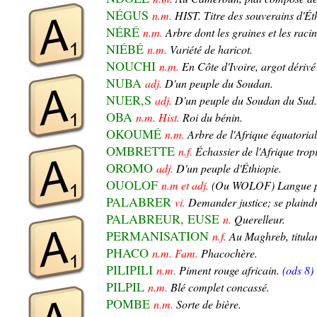
NÉGUS
n.m.
HIST. Titre des souverains d'Ét
NÉRÉ
n.m.
Arbre dont les graines et les racin
NIÉBÉ
n.m.
Variété de haricot.
NOUCHI
n.m.
En Côte d'Ivoire, argot dérivé
NUBA
adj.
D'un peuple du Soudan.
NUER,S
adj.
D'un peuple du Soudan du Sud.
OBA
n.m. Hist.
Roi du bénin.
OKOUMÉ
n.m.
Arbre de l'Afrique équatorial
OMBRETTE
n.f.
Échassier de l'Afrique trop
OROMO
adj.
D'un peuple d'Éthiopie.
OUOLOF
n.m et adj.
(Ou WOLOF) Langue pa
PALABRER
vi.
Demander justice; se plaindr
PALABREUR, EUSE
n.
Querelleur.
PERMANISATION
n.f.
Au Maghreb, titular
PHACO
n.m. Fam.
Phacochère.
PILIPILI
n.m.
Piment rouge africain.
(ods 8)
PILPIL
n.m.
Blé complet concassé.
POMBE
n.m.
Sorte de bière.