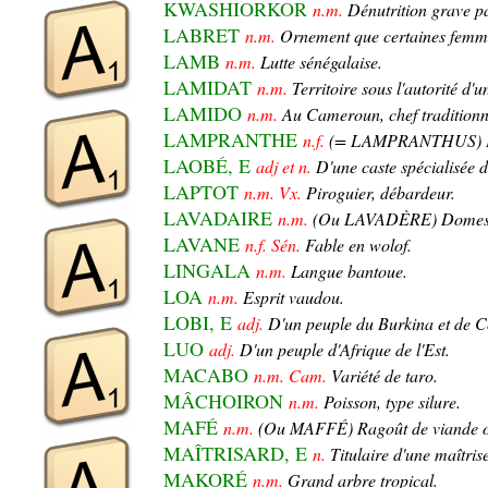
KWASHIORKOR
n.m.
Dénutrition grave pa
LABRET
n.m.
Ornement que certaines femmes
LAMB
n.m.
Lutte sénégalaise.
LAMIDAT
n.m.
Territoire sous l'autorité d'
LAMIDO
n.m.
Au Cameroun, chef traditionn
LAMPRANTHE
n.f.
(= LAMPRANTHUS) Pla
LAOBÉ, E
adj et n.
D'une caste spécialisée d
LAPTOT
n.m. Vx.
Piroguier, débardeur.
LAVADAIRE
n.m.
(Ou LAVADÈRE) Domestiqu
LAVANE
n.f. Sén.
Fable en wolof.
LINGALA
n.m.
Langue bantoue.
LOA
n.m.
Esprit vaudou.
LOBI, E
adj.
D'un peuple du Burkina et de Cô
LUO
adj.
D'un peuple d'Afrique de l'Est.
MACABO
n.m. Cam.
Variété de taro.
MÂCHOIRON
n.m.
Poisson, type silure.
MAFÉ
n.m.
(Ou MAFFÉ) Ragoût de viande o
MAÎTRISARD, E
n.
Titulaire d'une maîtrise
MAKORÉ
n.m.
Grand arbre tropical.