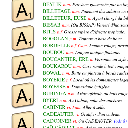
BEYLIK
n.m.
Province gouvernée par un be
BILLETAGE
n.m.
Paiement des salaires en 
BILLETEUR, EUSE
n.
Agent chargé du bil
BISSAB
n.m.
(Ou BISSAP) Variété d'hibiscus. 
BITIS
n.f.
Grosse vipère d'Afrique tropicale.
BOGOLAN
n.m.
Teinture à base de boue.
BORDELLE
n.f. Cam.
Femme volage, prosti
BOUBOU
n.m.
Longue tunique flottante.
BOUCANTIER, ÈRE
n.
Personne au style d
BOUKAROU
n.m.
Case ronde à toit coniqu
BOWAL
n.m.
Butte ou plateau à bords raides
BOYERIE
n.f.
Local où les domestiques logen
BOYESSE
n.
Domestique indigène.
BUBINGA
n.m.
Arbre africain au bois rouge
BYÉRI
n.m.
Au Gabon, culte des ancêtres.
CABINER
vi. Fam.
Aller à selle.
CADEAUTER
vt.
Gratifier d'un cadeau.
CADONNER
vt.
Ou CADEAUTER.
(ods 8)
CAÏLCÉDRAT
n.m.
Arbre au bois rouge.