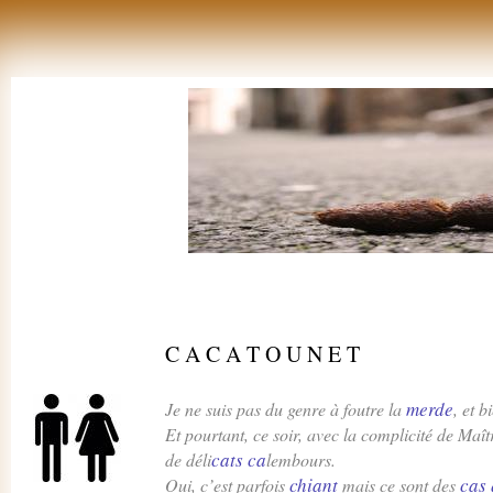
C A C A T O U N E T
merde
Je ne suis pas du genre à foutre la
, et 
Et pourtant, ce soir, avec la complicité de Maî
cats ca
de déli
lembours.
chiant
cas 
Oui, c’est parfois
mais ce sont des