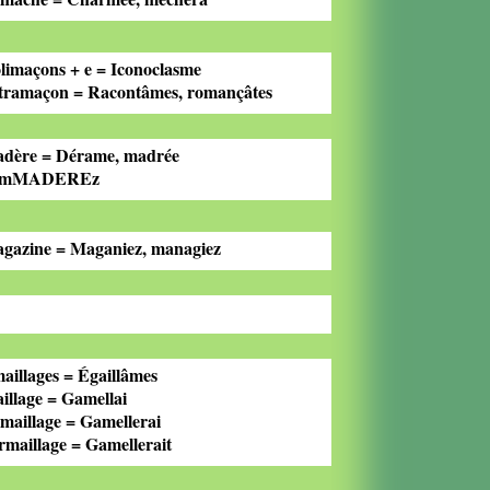
limaçons + e = Iconoclasme
tramaçon = Racontâmes, romançâtes
dère = Dérame, madrée
omMADEREz
gazine = Maganiez, managiez
aillages = Égaillâmes
illage = Gamellai
maillage = Gamellerai
rmaillage = Gamellerait