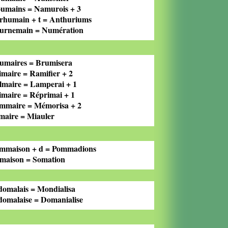
umains = Namurois + 3
rhumain + t = Anthuriums
urnemain = Numération
umaires = Brumisera
imaire = Ramifier + 2
lmaire = Lamperai + 1
imaire = Réprimai + 1
mmaire = Mémorisa + 2
maire = Miauler
mmaison + d = Pommadions
maison = Somation
domalais = Mondialisa
domalaise = Domanialise