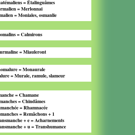
atémaliens = Étalinguâmes
rmalien = Merlonnai
malien = Moniales, osmanlie
omalins = Calmirons
urmaline = Miauleront
omalure = Monaurale
lure = Murale, ramule, slameur
anche = Chamane
manches = Chindâmes
manchée = Rhamnacée
manches = Remâchons + 1
ansmanche + e = Acharnements
ansmanche + u = Transhumance