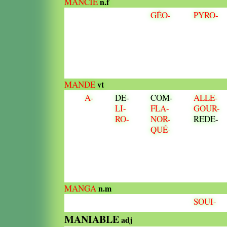
MANCIE
n.f
GÉO-
PYRO-
MANDE
vt
A-
DE-
COM-
ALLE-
LI-
FLA-
GOUR-
RO-
NOR-
REDE-
QUÉ-
MANGA
n.m
SOUI-
MANIABLE
adj