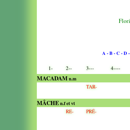
Flori
A
- B
- C
- D
1-
2--
3---
4----
MACADAM
n.m
TAR-
MÂCHE
n.f et vt
RE-
PRÉ-