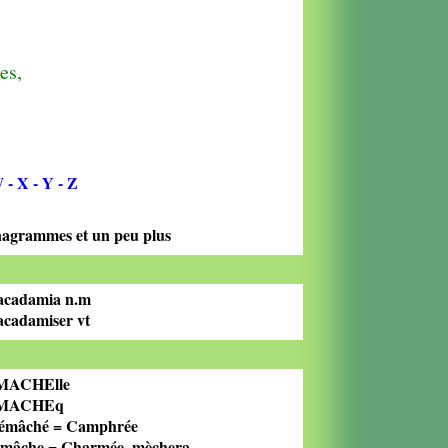
es,
W
- X
- Y
- Z
agrammes et un peu plus
cadamia n.m
cadamiser vt
MACHElle
aMACHEq
émâché = Camphrée
mâche = Charmée, mèchera