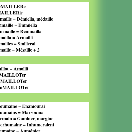
réMAILLERe
MAILLERie
maille = Démiella, médaille
maille = Emmiella
rmaille = Remmailla
mailla = Armailli
mailles = Smillerai
maille = Mésallie + 2
illot = Amollit
éMAILLOTer
mMAILLOTer
emMAILLOTer
oumaine = Enamourai
oumains = Marsouina
rmain = Gaminer, margine
terhumaine = Inhumeraient
umaine = Aumônier