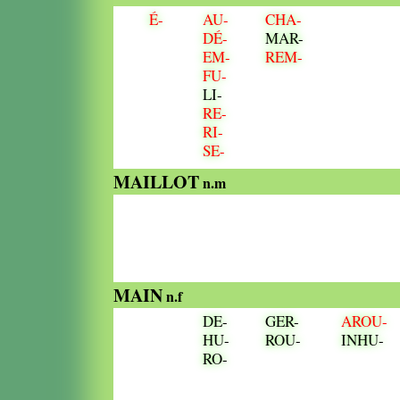
É-
AU-
CHA-
DÉ-
MAR-
EM-
REM-
FU-
LI-
RE-
RI-
SE-
MAILLOT
n.m
MAIN
n.f
DE-
GER-
AROU-
HU-
ROU-
INHU-
RO-