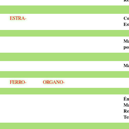
ESTRA-
Co
Es
Ma
p
Ma
FERRO-
ORGANO-
Ém
Ma
Re
Te