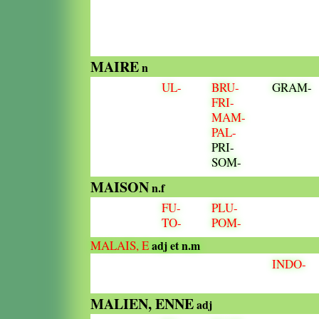
MAIRE
n
UL-
BRU-
GRAM-
FRI-
MAM-
PAL-
PRI-
SOM-
MAISON
n.f
FU-
PLU-
TO-
POM-
MALAIS, E
adj et n.m
INDO-
MALIEN, ENNE
adj