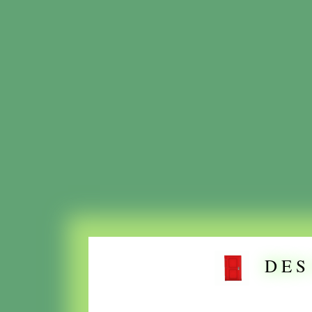
D E S