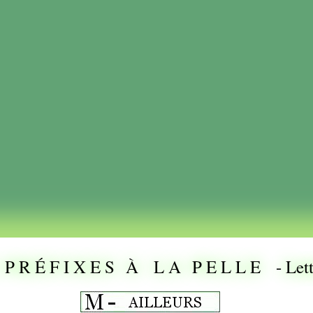
 P R É F I X E S À L A P E L L E - Le