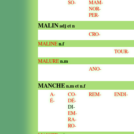
SO-
MAM-
NOR-
PER-
MALIN
adj et n
CRO-
MALINE
n.f
TOUR-
MALURE
n.m
ANO-
MANCHE
n.m et n.f
A-
CO-
REM-
ENDI-
É-
DÉ-
DI-
EM-
RA-
RO-