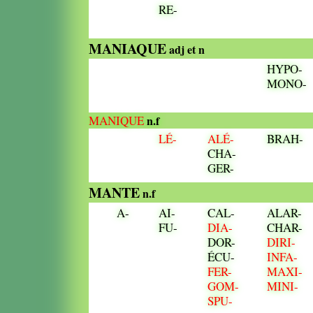
RE-
MANIAQUE
adj et n
HYPO-
MONO-
MANIQUE
n.f
LÉ-
ALÉ-
BRAH-
CHA-
GER-
MANTE
n.f
A-
AI-
CAL-
ALAR-
FU-
DIA-
CHAR-
DOR-
DIRI-
ÉCU-
INFA-
FER-
MAXI-
GOM-
MINI-
SPU-