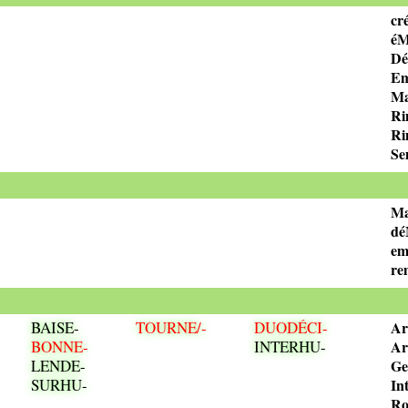
c
é
Dé
Em
Ma
Ri
Ri
Se
Ma
d
e
r
BAISE-
TOURNE/-
DUODÉCI-
Ar
BONNE-
INTERHU-
Ar
LENDE-
Ge
SURHU-
In
Ro