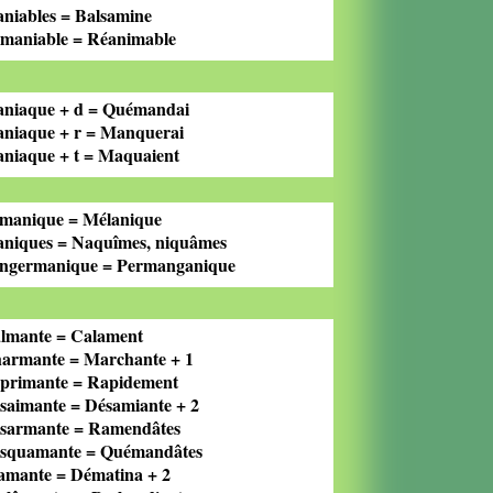
niables = Balsamine
maniable = Réanimable
niaque + d = Quémandai
niaque + r = Manquerai
niaque + t = Maquaient
manique = Mélanique
niques = Naquîmes, niquâmes
ngermanique = Permanganique
lmante = Calament
armante = Marchante + 1
primante = Rapidement
saimante = Désamiante + 2
sarmante = Ramendâtes
squamante = Quémandâtes
amante = Dématina + 2