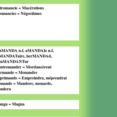
tromancie = Macérations
omancies = Négociâmes
laMANDA n.f, aMANDAIe n.f,
MANDATaire, herMANDAd,
omMANDANTur
ntremander = Mordancèrent
rmande = Monandre
primande = Empreindra, méprendrai
mande = Mandore, monarde,
ndera
nga = Magna