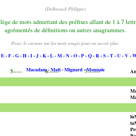
(Delbrouck Philippe)
lège de mots admettant des préfixes allant de 1 à 7 lettr
agrémentés de définitions ou autres anagrammes.
Posez le curseur sur les mots rougis pour en savoir plus.
- E
- F
- G
- H
- I
- J
- K
- L
- M
- N
- O
- P
- Q
- R
- S
- T
- U
- V
- 
Macadam
- Mati
- Mignard
- Monnaie
5-----
6------
7-------
An
Ma
Ma
lu
t
Pr
Re