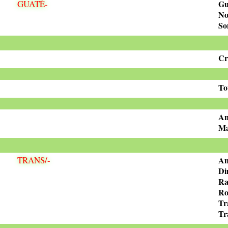
GUATÉ-
Gu
No
So
Cr
To
An
Ma
TRANS/-
Am
Di
Ra
Ro
Tr
Tr