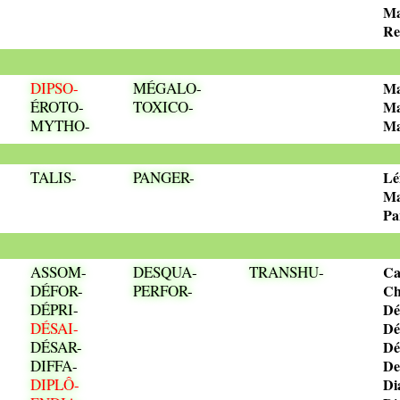
Ma
Re
DIPSO-
MÉGALO-
Ma
ÉROTO-
TOXICO-
Ma
MYTHO-
Ma
TALIS-
PANGER-
Lé
Ma
Pa
ASSOM-
DESQUA-
TRANSHU-
Ca
DÉFOR-
PERFOR-
Ch
DÉPRI-
Dé
DÉSAI-
Dé
DÉSAR-
Dé
DIFFA-
De
DIPLÔ-
Di