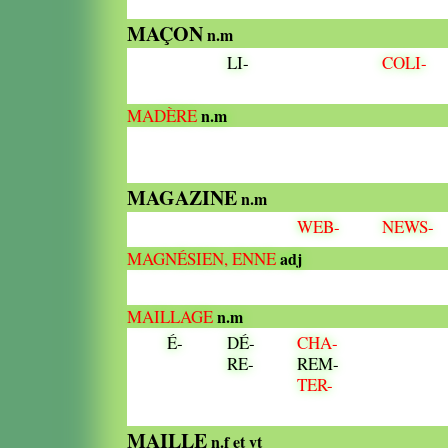
MAÇON
n.m
LI-
COLI-
MADÈRE
n.m
MAGAZINE
n.m
WEB-
NEWS-
MAGNÉSIEN, ENNE
adj
MAILLAGE
n.m
É-
DÉ-
CHA-
RE-
REM-
TER-
MAILLE
n.f et vt