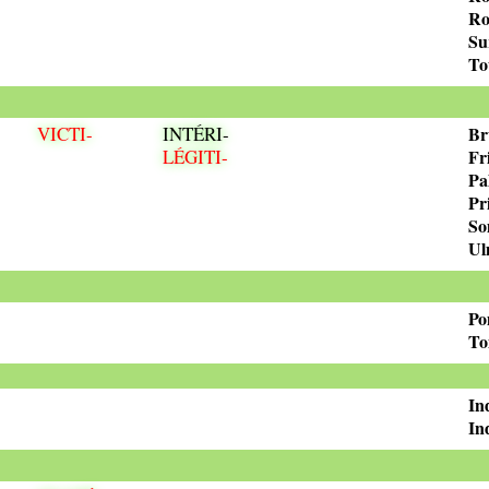
Ro
Su
To
VICTI-
INTÉRI-
Br
LÉGITI-
Fr
Pa
Pr
So
Ul
Po
To
In
In