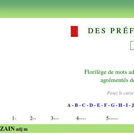
D E S P R É F
Florilège de mots adm
agrémentés de
Posez le curse
A
- B
- C
- D
- E
- F
- G
- H
- I
- J
1-
2--
3---
4----
5-----
ZAIN
adj m