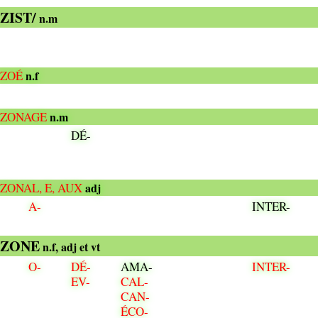
ZIST/
n.m
ZOÉ
n.f
ZONAGE
n.m
DÉ-
ZONAL, E, AUX
adj
A-
INTER-
ZONE
n.f, adj et vt
O-
DÉ-
AMA-
INTER-
EV-
CAL-
CAN-
ÉCO-