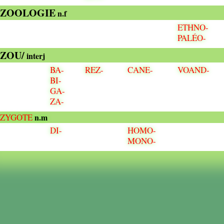
ZOOLOGIE
n.f
ETHNO-
PALÉO-
ZOU/
interj
BA-
REZ-
CANE-
VOAND-
BI-
GA-
ZA-
ZYGOTE
n.m
DI-
HOMO-
MONO-