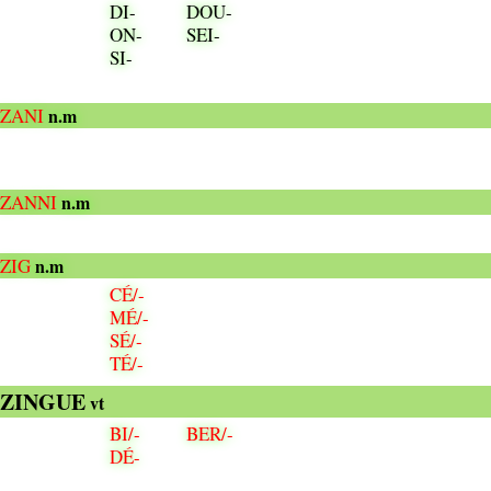
DI-
DOU-
ON-
SEI-
SI-
ZANI
n.m
ZANNI
n.m
ZIG
n.m
CÉ/-
MÉ/-
SÉ/-
TÉ/-
ZINGUE
vt
BI/-
BER/-
DÉ-