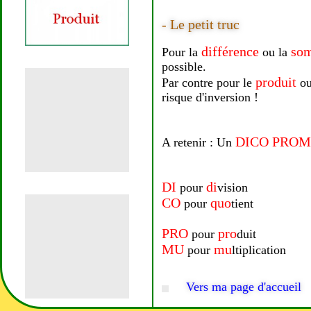
- Le petit truc
différence
so
Pour la
ou la
possible.
produit
Par contre pour le
ou
risque d'inversion !
DICO PRO
A retenir : Un
DI
di
pour
vision
CO
quo
pour
tient
PRO
pro
pour
duit
MU
mu
pour
ltiplication
Vers ma page d'accueil