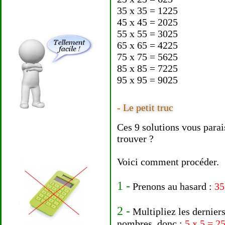
35 x 35 = 1225
45 x 45 = 2025
55 x 55 = 3025
65 x 65 = 4225
75 x 75 = 5625
85 x 85 = 7225
95 x 95 = 9025
- Le petit truc
Ces 9 solutions vous parais
trouver ?
Voici comment procéder.
1 -
Prenons au hasard :
35
2 -
Multipliez les derniers
nombres, donc :
5 x 5 = 2