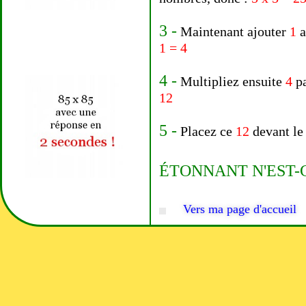
3 -
Maintenant ajouter
1
1 = 4
4 -
Multipliez ensuite
4
pa
12
5 -
Placez ce
12
devant l
ÉTONNANT N'EST-C
Vers ma page d'accueil