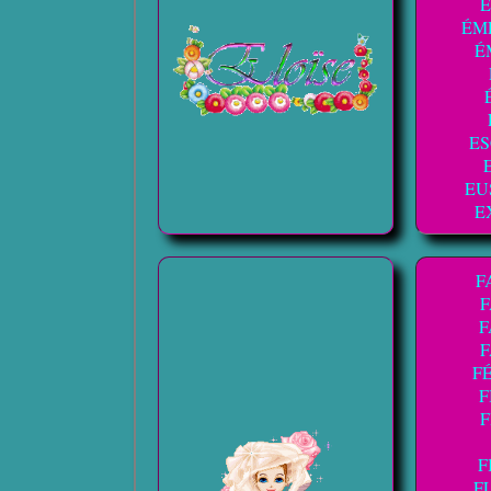
É
ÉM
É
E
EU
E
F
F
FÉ
F
F
F
F