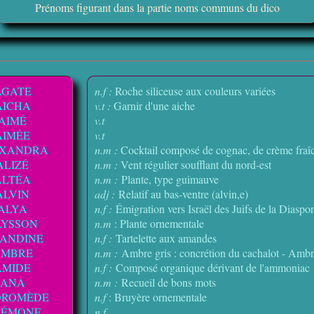
Prénoms figurant dans la partie noms communs du dico
AGATE
n.f :
Roche siliceuse aux couleurs variées
AICHA
v.t :
Garnir d'une aiche
AIMÉ
v.t
AIMÉE
v.t
EXANDRA
n.m :
Cocktail composé de cognac, de crème fraî
ALIZÉ
n.m :
Vent régulier soufflant du nord-est
ALTÉA
n.m :
Plante, type guimauve
ALVIN
adj :
Relatif au bas-ventre (alvin,e)
ALYA
n.f :
Émigration vers Israël des Juifs de la Diaspo
LYSSON
n.m
: Plante ornementale
ANDINE
n.f :
Tartelette aux amandes
AMBRE
n.m :
Ambre gris : concrétion du cachalot - Ambre 
AMIDE
n.f :
Composé organique dérivant de l'ammoniac
ANA
n.m :
Recueil de bons mots
DROMÈDE
n.f
: Bruyère ornementale
ÉMONE
n.f