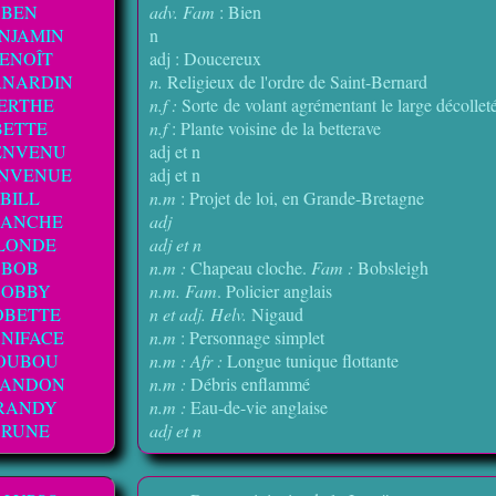
BEN
adv. Fam
: Bien
NJAMIN
n
ENOÎT
adj : Doucereux
RNARDIN
n.
Religieux de l'ordre de Saint-Bernard
ERTHE
n.f :
Sorte de volant agrémentant le large décollet
BETTE
n.f
: Plante voisine de la betterave
ENVENU
adj et n
ENVENUE
adj et n
BILL
n.m
: Projet de loi, en Grande-Bretagne
LANCHE
adj
LONDE
adj et n
BOB
n.m :
Chapeau cloche.
Fam :
Bobsleigh
BOBBY
n.m. Fam
. Policier anglais
OBETTE
n et adj. Helv.
Nigaud
NIFACE
n.m
: Personnage simplet
OUBOU
n.m : Afr :
Longue tunique flottante
ANDON
n.m :
Débris enflammé
RANDY
n.m :
Eau-de-vie anglaise
BRUNE
adj et n