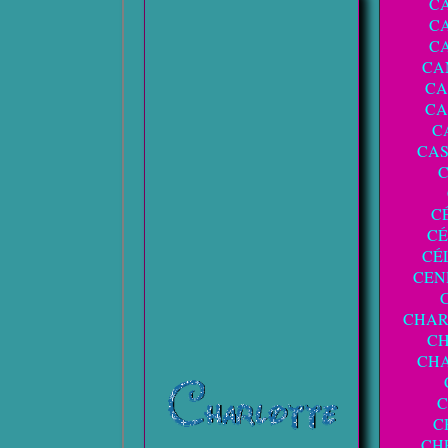
C
C
C
CA
CA
CA
C
CA
C
C
CÉ
CÉ
CEN
CHA
C
CH
C
C
CH