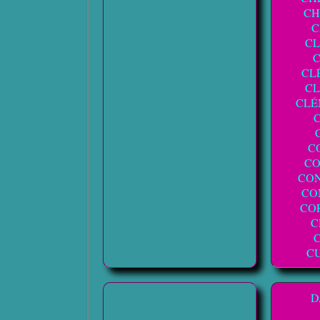
CH
C
CL
CL
C
CLÉ
C
C
CO
CO
CO
C
C
C
D