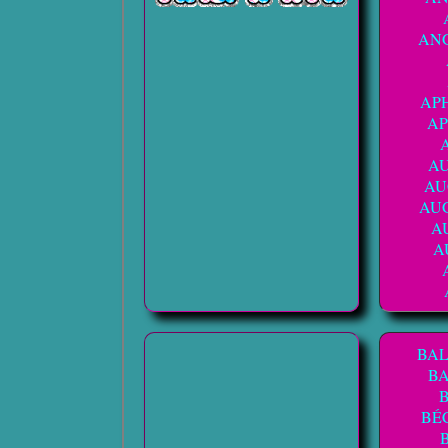
AN
AP
A
A
AU
AU
A
A
BA
BA
BÉ