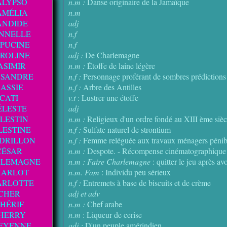
ALYPSO
n.m :
Danse originaire de la Jamaïque
AMÉLIA
n.m
ANDIDE
adj
NNELLE
n.f
PUCINE
n.f
ROLINE
adj :
De Charlemagne
ASIMIR
n.m :
Étoffe de laine légère
SSANDRE
n.f :
Personnage proférant de sombres prédictions 
ASSIE
n.f :
Arbre des Antilles
CATI
v.t
: Lustrer une étoffe
ÉLESTE
adj
LESTIN
n.m :
Religieux d'un ordre fondé au XIII ème sièc
LESTINE
n.f :
Sulfate naturel de strontium
DRILLON
n.f :
Femme reléguée aux travaux ménagers pénib
CÉSAR
n.m :
Despote. - Récompense cinématographique
RLEMAGNE
n.m : Faire Charlemagne
: quitter le jeu après av
HARLOT
n.m. Fam
: Individu peu sérieux
ARLOTTE
n.f :
Entremets à base de biscuits et de crème
CHER
adj et adv
HÉRIF
n.m :
Chef arabe
HERRY
n.m
: Liqueur de cerise
EYENNE
adj :
D'un peuple amérindien