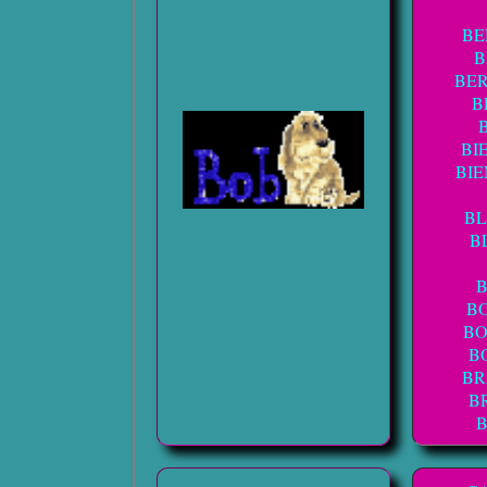
BE
B
BE
B
BI
BI
B
B
B
BO
B
BR
B