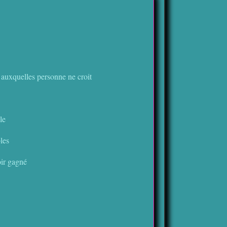
auxquelles personne ne croit
le
les
oir gagné