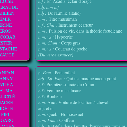
LOISE
n.f :
En Acadia, éclair d'orage
ERAUDE
adj. n.m n.f.
MILIEN
adj :
De l'Émilie (Italie)
ÉMIR
n.m :
Titre musulman
ÉRINE
n.f : Chir :
Instrument écarteur
ÉROS
n.m :
Pulsion de vie, dans la théorie freudienne
SCOBAR
n.m. vx :
Hypocrite
ESTER
n.m. Chim :
Corps gras
STACHE
n.m. vx :
Couteau de poche
XAUCE
(Du verbe exaucer)
ANFAN
n. Fam :
Petit enfant
FANNY
adj :
Sp. Fam :
Qui n'a marqué aucun point
ATIHA
n.f :
Première sourate du Coran
FATMA
n.f :
Femme musulmane
LICITÉ
n.f :
Bonheur
IACRE
n.m
. Anc : Voiture de location à cheval
IDÈLE
adj. et n.
FIFI
n.m
. Québ : Homosexuel
IGARO
n.m. Fam :
Coiffeur
LAVIEN
adj :
Relatif à deux familles d'empereurs romains