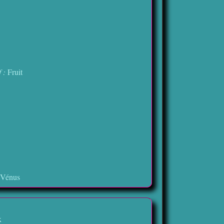
f :
Fruit
e Vénus
x