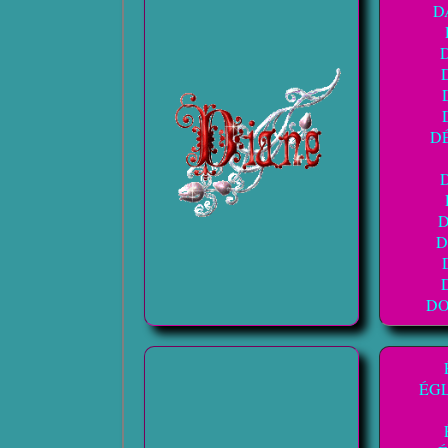
D
DÉ
D
D
D
ÉG