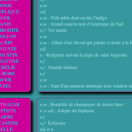
ANGE
n.m
GÉLIQUE
adj
ANIL
n.m :
Petit arbre dont on tire l'indigo
ANIS
n.m :
Grand coucou noir d'Amérique du Sud
HRODITE
n.f
: Ver marin
POLLON
n.m
AUBIN
n.m :
Allure d'un cheval qui galope et trotte à la f
UGUSTE
adj
GUSTIN
n :
Religieux suivant la règle de saint Augustin
GUSTINE
n.f
URÉLIE
n.f :
Grande méduse
URORE
n.f
AVRIL
n.m
AXEL
n.m :
Saut d'un patineur artistique avec rotation 
LTHAZAR
n.m :
Bouteille de champagne de douze litres
PTISTE
n et adj
: Adepte du baptisme
BARBE
n.f
CASSINE
n.f
: Échassier
BELLE
adj et n