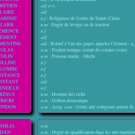
RÉTIEN
adj et n
LAIRE
adj
ARISSE
n.f :
Religieuse de l'ordre de Sainte-Claire
CLARK
n.m
: Engin de levage ou de traction
ÉMENCE
n.f
LÉMENT
adj
MENTINE
adj :
Relatif à l'un des papes appelés Clément -
n.
COLAS
n.m :
Produit tonique extrait du colatier (cola)
COLIN
n.m :
Poisson marin. - Merlu
OLLINE
n.f
OLOMBE
n.f
NSTANCE
n.f
NSTANT
adj
RNEILLE
n.f
RÉSUS
n.m :
Homme très riche
RICRI
n.m :
Grillon domestique
UPIDON
n.m : Antiq. rom
: Génie ailé voltigeant autour d
AHLIA
n.m
DAN
n.m :
Degré de qualification dans les arts martiau