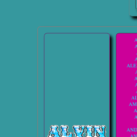
AL
A
AM
AN
AN