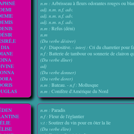
APHNÉ
n.m :
Arbrisseau à fleurs odorantes rouges ou bla
DEMI
adj. n.m. n.f. adv.
DEMIE
adj. n.m. n.f. adv.
DEMIS
adj. n.m. n.f. adv.
DENIS
n.m :
Refus (déni)
DÉSIR
n.m
SIRÉ,E
(Du verbe désirer)
DIA
n.f :
Diapositive. -
interj :
Cri du charretier pour f
DIANE
n.f :
Batterie de tambour ou sonnerie de clairon qui
DINA
(Du verbe dîner)
IVINE
adj
ONNA
(Du verbe donner)
DORA
(Du verbe dorer)
DORIS
n.m :
Bateau. -
n.f :
Mollusque
OUGLAS
n.m :
Conifère d'Amérique du Nord
ÉDEN
n.m :
Paradis
LANTINE
n.f :
Fleur de l'églantier
ÉLIE
v.t :
Soutirer du vin pour en ôter la lie
ÉLISE
(Du verbe élire)